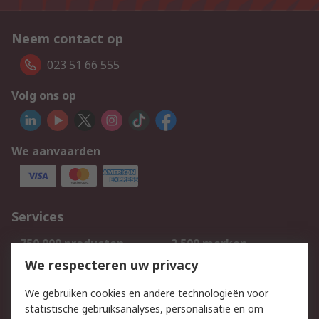
Neem contact op
023 51 66 555
Volg ons op
We aanvaarden
Services
750.000 producten
2.500 merken
Bestellen
Inkoopoplossingen
We respecteren uw privacy
Retouren
Technisch advies
We gebruiken cookies en andere technologieën voor
Track & Trace
statistische gebruiksanalyses, personalisatie en om