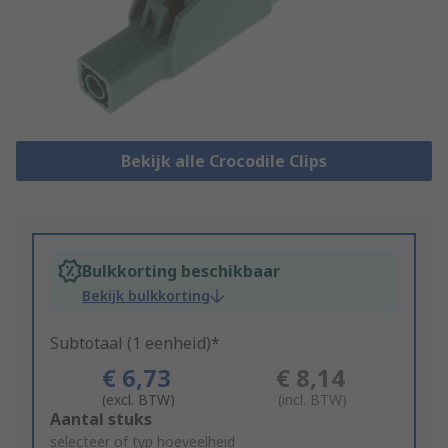
Bekijk alle Crocodile Clips
Bulkkorting beschikbaar
Bekijk bulkkorting
Subtotaal (1 eenheid)*
€ 6,73
€ 8,14
(excl. BTW)
(incl. BTW)
Add
Aantal stuks
to
selecteer of typ hoeveelheid