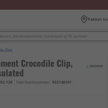
Pakket tr
le Clips
ment Crocodile Clip,
sulated
-92-128
Fabrikantnummer
:
932146101