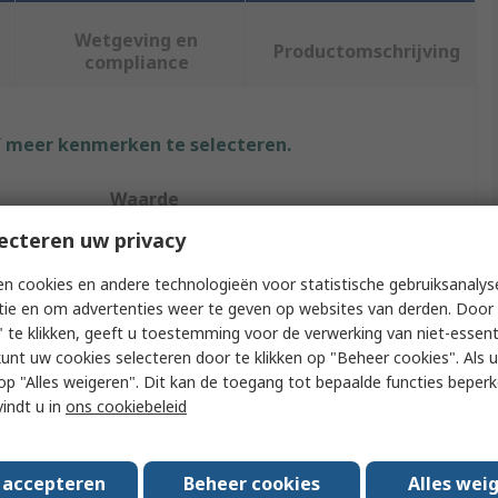
Wetgeving en
Productomschrijving
compliance
f meer kenmerken te selecteren.
Waarde
ecteren uw privacy
Hirschmann Test & Measurement
n cookies en andere technologieën voor statistische gebruiksanalys
Crocodile Clip
tie en om advertenties weer te geven op websites van derden. Door 
 te klikken, geeft u toestemming voor de verwerking van niet-essent
9.5mm
kunt uw cookies selecteren door te klikken op "Beheer cookies". Als u 
 u op "Alles weigeren". Dit kan de toegang tot bepaalde functies beper
l
Brass
vindt u in
ons cookiebeleid
25A
Yes
s accepteren
Beheer cookies
Alles wei