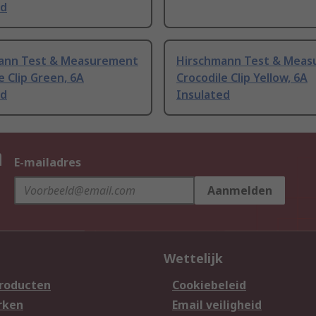
ed
ann Test & Measurement
Hirschmann Test & Mea
e Clip Green, 6A
Crocodile Clip Yellow, 6A
ed
Insulated
n
E-mailadres
Aanmelden
Wettelijk
producten
Cookiebeleid
rken
Email veiligheid