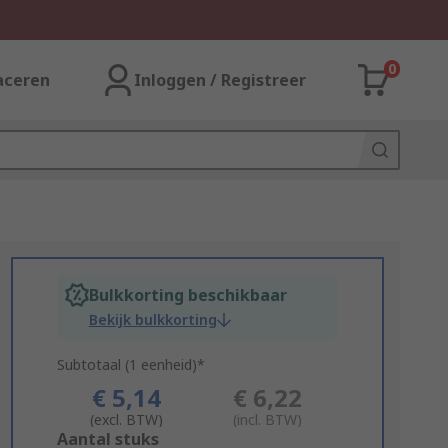
0
aceren
Inloggen / Registreer
Bulkkorting beschikbaar
Bekijk bulkkorting
Subtotaal (1 eenheid)*
€ 5,14
€ 6,22
(excl. BTW)
(incl. BTW)
Add
Aantal stuks