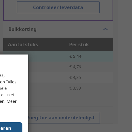
Controleer leverdata
Bulkkorting
Aantal stuks
Per stuk
1 - 9
€ 5,14
10 - 24
€ 4,76
es,
25 - 49
€ 4,35
op "Alles
50 +
€ 3,99
iële
dit niet
*prijsindicatie
ken. Meer
Voeg toe aan onderdelenlijst
geren