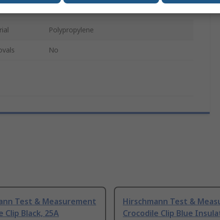
Red
ial
Polypropylene
ovals
No
ann Test & Measurement
Hirschmann Test & Mea
e Clip Black, 25A
Crocodile Clip Blue Insul