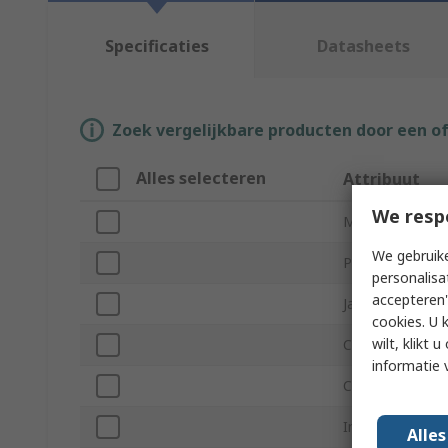
Specificaties
Datasheets
Zoek vergelijkbare producten door een o
Alles selecteren
Attribuut
We resp
Merk
We gebruike
Product Type
personalisa
accepteren"
Jaw Opening
cookies. U 
wilt, klikt
Contact Materia
informatie 
Current
Insulated
Alle