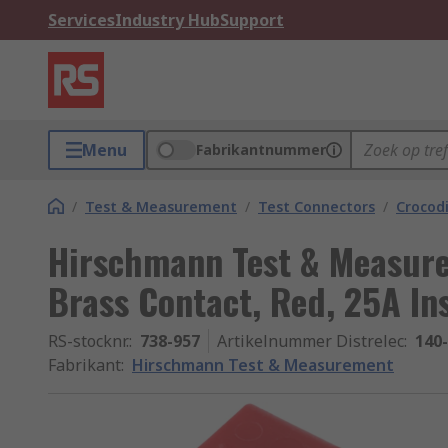
Services
Industry Hub
Support
Menu
Fabrikantnummer
/
Test & Measurement
/
Test Connectors
/
Crocodi
Hirschmann Test & Measure
Brass Contact, Red, 25A In
RS-stocknr.
:
738-957
Artikelnummer Distrelec
:
140
Fabrikant
:
Hirschmann Test & Measurement