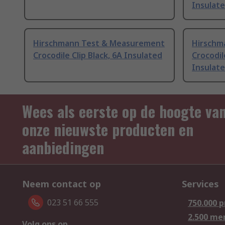
Insulat
Hirschmann Test & Measurement
Hirschm
Crocodile Clip Black, 6A Insulated
Crocodil
Insulat
Wees als eerste op de hoogte va
onze nieuwste producten en
aanbiedingen
Neem contact op
Services
023 51 66 555
750.000 
2.500 me
Volg ons op