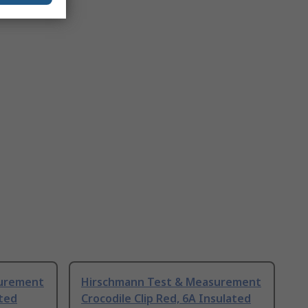
surement
Hirschmann Test & Measurement
ated
Crocodile Clip Red, 6A Insulated