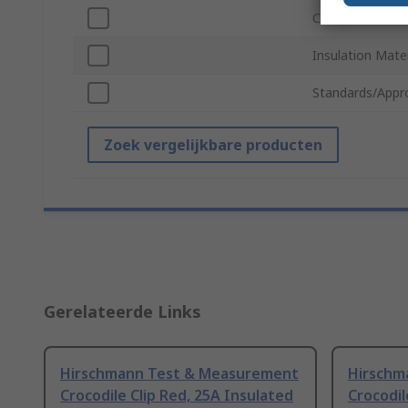
Colour
Insulation Mater
Standards/Appr
Zoek vergelijkbare producten
Gerelateerde Links
Hirschmann Test & Measurement
Hirschm
Crocodile Clip Red, 25A Insulated
Crocodil