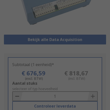
Bekijk alle Data Acquisition
Subtotaal (1 eenheid)*
€ 676,59
€ 818,67
(excl. BTW)
(incl. BTW)
Add
Aantal stuks
to
selecteer of typ hoeveelheid
Basket
Controleer leverdata