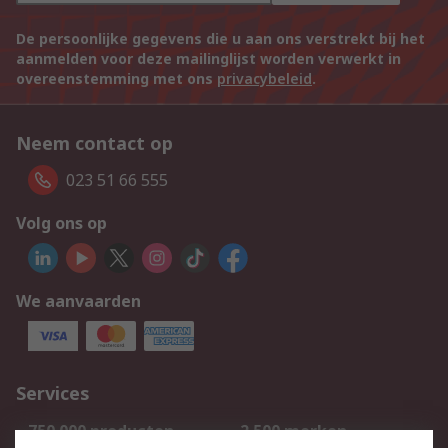
De persoonlijke gegevens die u aan ons verstrekt bij het
aanmelden voor deze mailinglijst worden verwerkt in
overeenstemming met ons
privacybeleid
.
Neem contact op
023 51 66 555
Volg ons op
We aanvaarden
Services
750.000 producten
2.500 merken