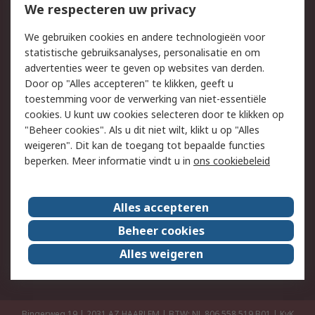
Bestellen
Inkoopoplossingen
We respecteren uw privacy
Retouren
Technisch advies
We gebruiken cookies en andere technologieën voor
Track & Trace
statistische gebruiksanalyses, personalisatie en om
advertenties weer te geven op websites van derden.
Wettelijk
Door op "Alles accepteren" te klikken, geeft u
toestemming voor de verwerking van niet-essentiële
Cookiebeleid
Email veiligheid
cookies. U kunt uw cookies selecteren door te klikken op
Privacybeleid
Websitevoorwaarden
"Beheer cookies". Als u dit niet wilt, klikt u op "Alles
weigeren". Dit kan de toegang tot bepaalde functies
Algemene
beperken. Meer informatie vindt u in
ons cookiebeleid
verkoopvoorwaarden
Over RS
Alles accepteren
RS Group
Over ons
Beheer cookies
RS wereldwijd
Werken bij RS
Alles weigeren
ESG
Bingerweg 19 | 2031 AZ HAARLEM | BTW: NL 806 558 519.B01 | KvK