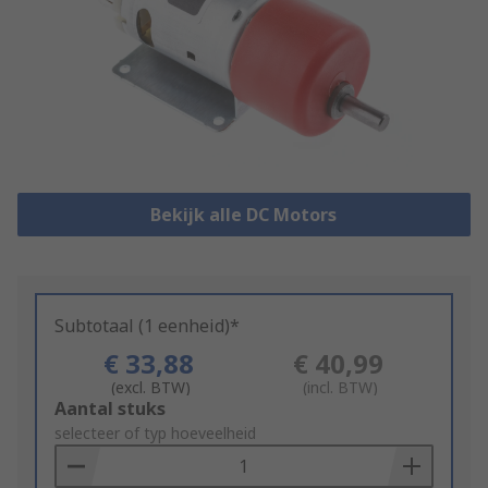
Bekijk alle DC Motors
Subtotaal (1 eenheid)*
€ 33,88
€ 40,99
(excl. BTW)
(incl. BTW)
Add
Aantal stuks
to
selecteer of typ hoeveelheid
Basket