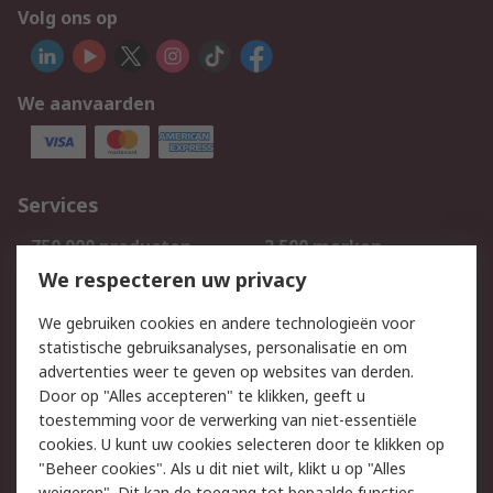
Volg ons op
We aanvaarden
Services
750.000 producten
2.500 merken
Bestellen
Inkoopoplossingen
We respecteren uw privacy
Retouren
Technisch advies
We gebruiken cookies en andere technologieën voor
Track & Trace
statistische gebruiksanalyses, personalisatie en om
advertenties weer te geven op websites van derden.
Wettelijk
Door op "Alles accepteren" te klikken, geeft u
toestemming voor de verwerking van niet-essentiële
Cookiebeleid
Email veiligheid
cookies. U kunt uw cookies selecteren door te klikken op
Privacybeleid
Websitevoorwaarden
"Beheer cookies". Als u dit niet wilt, klikt u op "Alles
weigeren". Dit kan de toegang tot bepaalde functies