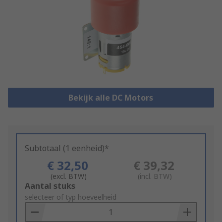
Bekijk alle DC Motors
Subtotaal (1 eenheid)*
€ 32,50
€ 39,32
(excl. BTW)
(incl. BTW)
Add
Aantal stuks
to
selecteer of typ hoeveelheid
Basket