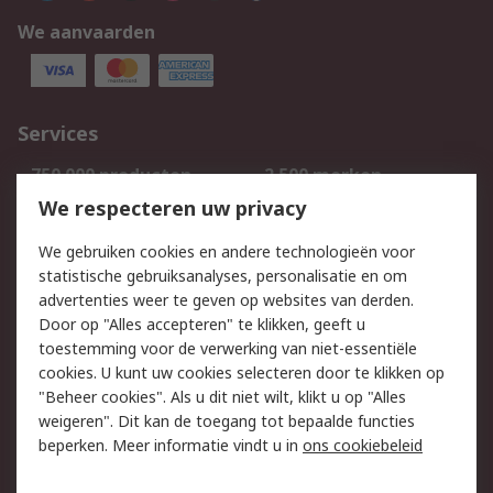
We aanvaarden
Services
750.000 producten
2.500 merken
Bestellen
Inkoopoplossingen
We respecteren uw privacy
Retouren
Technisch advies
We gebruiken cookies en andere technologieën voor
Track & Trace
statistische gebruiksanalyses, personalisatie en om
advertenties weer te geven op websites van derden.
Wettelijk
Door op "Alles accepteren" te klikken, geeft u
toestemming voor de verwerking van niet-essentiële
Cookiebeleid
Email veiligheid
cookies. U kunt uw cookies selecteren door te klikken op
Privacybeleid
Websitevoorwaarden
"Beheer cookies". Als u dit niet wilt, klikt u op "Alles
weigeren". Dit kan de toegang tot bepaalde functies
Algemene
beperken. Meer informatie vindt u in
ons cookiebeleid
verkoopvoorwaarden