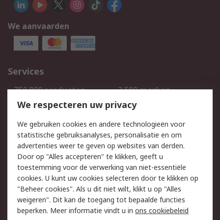
We aanvaarden
Services
750.000 producten
2.500 merken
Bestellen
Inkoopoplossingen
We respecteren uw privacy
Retouren
Technisch advies
We gebruiken cookies en andere technologieën voor
Track & Trace
statistische gebruiksanalyses, personalisatie en om
advertenties weer te geven op websites van derden.
Wettelijk
Door op "Alles accepteren" te klikken, geeft u
toestemming voor de verwerking van niet-essentiële
Cookiebeleid
Email veiligheid
cookies. U kunt uw cookies selecteren door te klikken op
Privacybeleid
Websitevoorwaarden
"Beheer cookies". Als u dit niet wilt, klikt u op "Alles
weigeren". Dit kan de toegang tot bepaalde functies
Algemene
beperken. Meer informatie vindt u in
ons cookiebeleid
verkoopvoorwaarden