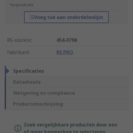
*prijsindicatie
Voeg toe aan onderdelenlijst
RS-stocknr.
:
454-0798
Fabrikant
:
RS PRO
Specificaties
Datasheets
Wetgeving en compliance
Productomschrijving
Zoek vergelijkbare producten door een
of meer kenmerken te selecteren.