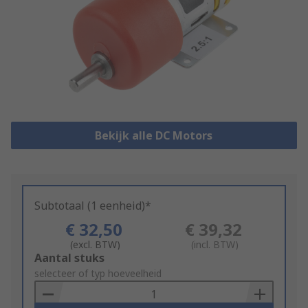
Bekijk alle DC Motors
Subtotaal (1 eenheid)*
€ 32,50
€ 39,32
(excl. BTW)
(incl. BTW)
Add
Aantal stuks
to
selecteer of typ hoeveelheid
Basket