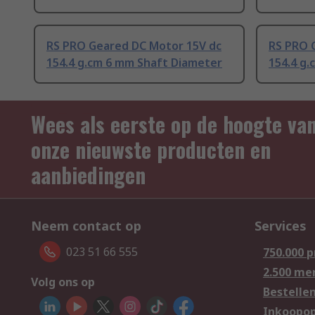
RS PRO Geared DC Motor 15V dc
RS PRO 
154.4 g.cm 6 mm Shaft Diameter
154.4 g
Wees als eerste op de hoogte va
onze nieuwste producten en
aanbiedingen
Neem contact op
Services
023 51 66 555
750.000 
2.500 me
Volg ons op
Bestelle
Inkoopop