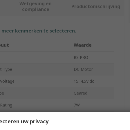
Wetgeving en
Productomschrijving
compliance
f meer kenmerken te selecteren.
buut
Waarde
RS PRO
t Type
DC Motor
 Voltage
15, 4.5V dc
pe
Geared
Rating
7W
 Speed
9rpm
ecteren uw privacy
Diameter
6mm