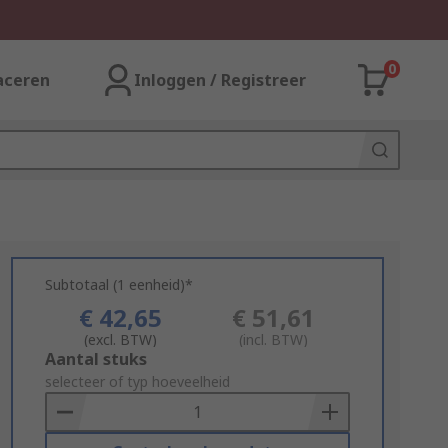
0
aceren
Inloggen / Registreer
Subtotaal (1 eenheid)*
€ 42,65
€ 51,61
(excl. BTW)
(incl. BTW)
Add
Aantal stuks
to
selecteer of typ hoeveelheid
Basket