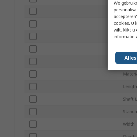
We gebruike
personalisa
Maxim
accepteren"
cookies. U 
Mount
wilt, klikt
Gearhe
informatie 
Gear R
Alle
Curren
Materi
Length
Shaft 
Standa
Width
Depth