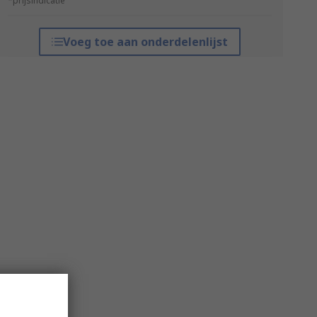
*prijsindicatie
Voeg toe aan onderdelenlijst