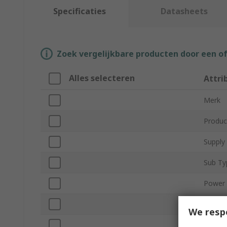
Specificaties
Datasheets
Zoek vergelijkbare producten door een o
Alles selecteren
Attri
Merk
Produc
Supply
Sub Ty
Power 
Output
We resp
Shaft 