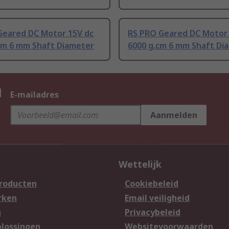
Geared DC Motor 15V dc
RS PRO Geared DC Motor 
.cm 6 mm Shaft Diameter
6000 g.cm 6 mm Shaft Di
n
E-mailadres
Aanmelden
Wettelijk
producten
Cookiebeleid
rken
Email veiligheid
n
Privacybeleid
lossingen
Websitevoorwaarden