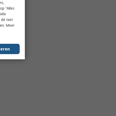
es,
op "Alles
iële
dit niet
ken. Meer
geren