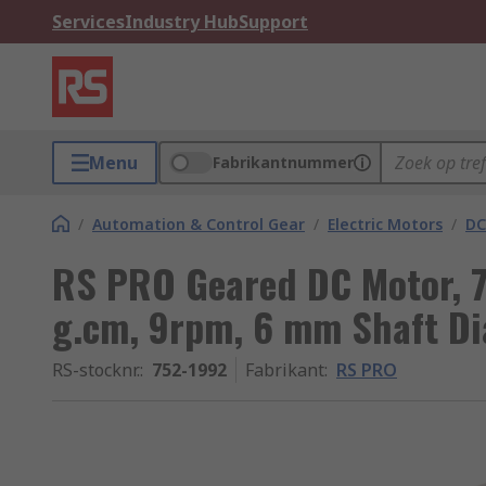
Services
Industry Hub
Support
Menu
Fabrikantnummer
/
Automation & Control Gear
/
Electric Motors
/
DC
RS PRO Geared DC Motor, 7 
g.cm, 9rpm, 6 mm Shaft D
RS-stocknr.
:
752-1992
Fabrikant
:
RS PRO