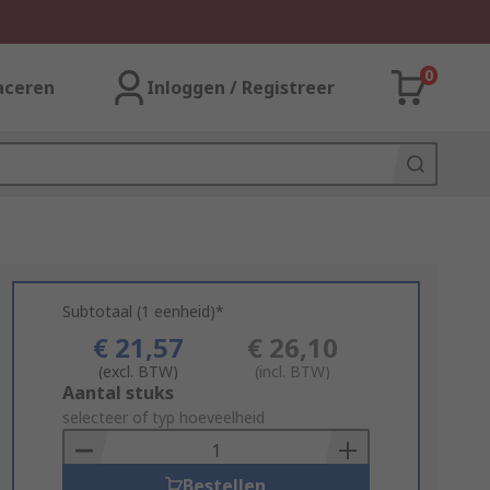
0
aceren
Inloggen / Registreer
Subtotaal (1 eenheid)*
€ 21,57
€ 26,10
(excl. BTW)
(incl. BTW)
Add
Aantal stuks
to
selecteer of typ hoeveelheid
Basket
Bestellen