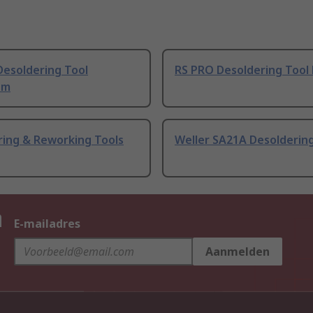
Desoldering Tool
RS PRO Desoldering Tool 
um
ring & Reworking Tools
Weller SA21A Desoldering
n
E-mailadres
Aanmelden