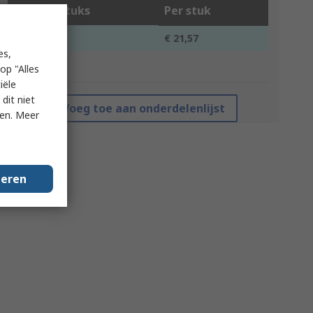
Aantal stuks
Per stuk
1 +
€ 21,57
es,
*prijsindicatie
op "Alles
iële
dit niet
Voeg toe aan onderdelenlijst
ken. Meer
geren