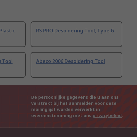
Plastic
RS PRO Desoldering Tool, Type G
 Tool
Abeco 2006 Desoldering Tool
De persoonlijke gegevens die u aan ons
verstrekt bij het aanmelden voor deze
mailinglijst worden verwerkt in
overeenstemming met ons
privacybeleid
.