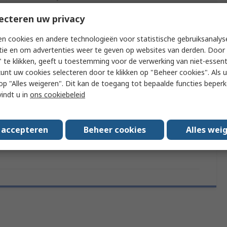
ecteren uw privacy
f meer kenmerken te selecteren.
n cookies en andere technologieën voor statistische gebruiksanalys
tie en om advertenties weer te geven op websites van derden. Door 
uut
Waarde
 te klikken, geeft u toestemming voor de verwerking van niet-essent
kunt uw cookies selecteren door te klikken op "Beheer cookies". Als u 
RS PRO
 u op "Alles weigeren". Dit kan de toegang tot bepaalde functies beper
vindt u in
ons cookiebeleid
 Type
Desoldering Tool
ds/Approvals
No
s accepteren
Beheer cookies
Alles wei