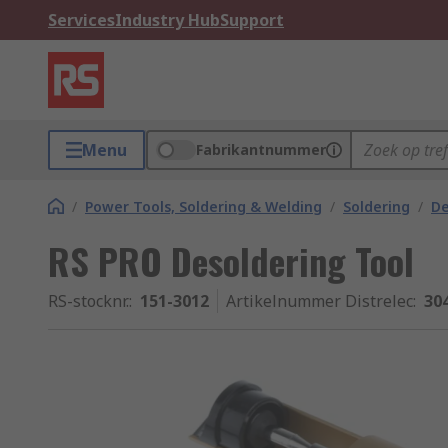
Services
Industry Hub
Support
Menu
Fabrikantnummer
/
Power Tools, Soldering & Welding
/
Soldering
/
De
RS PRO Desoldering Tool
RS-stocknr.
:
151-3012
Artikelnummer Distrelec
:
30