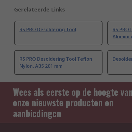
Gerelateerde Links
RS PRO Desoldering Tool
RS PRO 
Alumini
RS PRO Desoldering Tool Teflon
Desolde
Nylon, ABS 201 mm
Wees als eerste op de hoogte va
onze nieuwste producten en
aanbiedingen