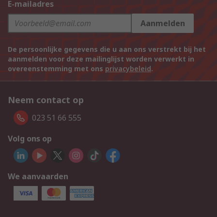
E-mailadres
Aanmelden
De persoonlijke gegevens die u aan ons verstrekt bij het
aanmelden voor deze mailinglijst worden verwerkt in
overeenstemming met ons
privacybeleid
.
Neem contact op
023 51 66 555
Volg ons op
We aanvaarden