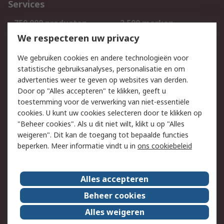
Services
750.000 producten
2.500 merken
Bestellen
Inkoopoplossingen
We respecteren uw privacy
Retouren
Technisch advies
We gebruiken cookies en andere technologieën voor
Track & Trace
statistische gebruiksanalyses, personalisatie en om
advertenties weer te geven op websites van derden.
Wettelijk
Door op "Alles accepteren" te klikken, geeft u
toestemming voor de verwerking van niet-essentiële
Cookiebeleid
Email veiligheid
cookies. U kunt uw cookies selecteren door te klikken op
Privacybeleid
Websitevoorwaarden
"Beheer cookies". Als u dit niet wilt, klikt u op "Alles
weigeren". Dit kan de toegang tot bepaalde functies
Algemene
beperken. Meer informatie vindt u in
ons cookiebeleid
verkoopvoorwaarden
Over RS
Alles accepteren
RS Group
Over ons
Beheer cookies
RS wereldwijd
Werken bij RS
Alles weigeren
ESG