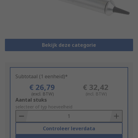
Bekijk deze categorie
Subtotaal (1 eenheid)*
€ 26,79
€ 32,42
(excl. BTW)
(incl. BTW)
Add
Aantal stuks
to
selecteer of typ hoeveelheid
Basket
Controleer leverdata