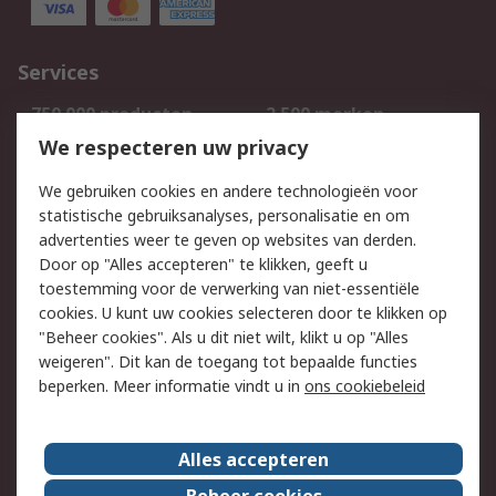
Services
750.000 producten
2.500 merken
Bestellen
Inkoopoplossingen
We respecteren uw privacy
Retouren
Technisch advies
We gebruiken cookies en andere technologieën voor
Track & Trace
statistische gebruiksanalyses, personalisatie en om
advertenties weer te geven op websites van derden.
Wettelijk
Door op "Alles accepteren" te klikken, geeft u
toestemming voor de verwerking van niet-essentiële
Cookiebeleid
Email veiligheid
cookies. U kunt uw cookies selecteren door te klikken op
Privacybeleid
Websitevoorwaarden
"Beheer cookies". Als u dit niet wilt, klikt u op "Alles
weigeren". Dit kan de toegang tot bepaalde functies
Algemene
beperken. Meer informatie vindt u in
ons cookiebeleid
verkoopvoorwaarden
Over RS
Alles accepteren
RS Group
Over ons
Beheer cookies