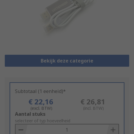
Bekijk deze categorie
Subtotaal (1 eenheid)*
€ 22,16
€ 26,81
(excl. BTW)
(incl. BTW)
Add
Aantal stuks
to
selecteer of typ hoeveelheid
Basket