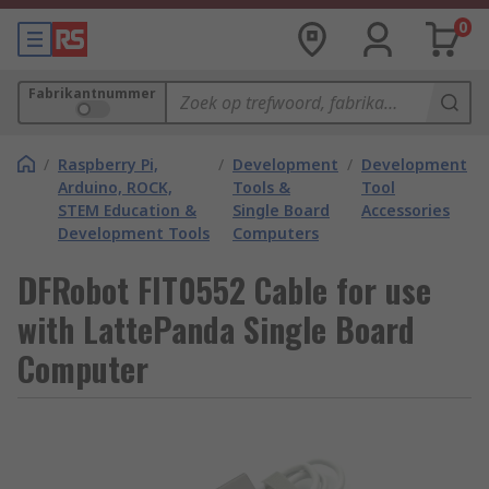
0
Fabrikantnummer
/
Raspberry Pi,
/
Development
/
Development
Arduino, ROCK,
Tools &
Tool
STEM Education &
Single Board
Accessories
Development Tools
Computers
DFRobot FIT0552 Cable for use
with LattePanda Single Board
Computer