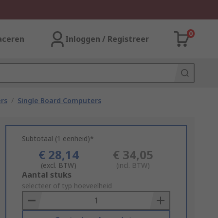
0
aceren
Inloggen / Registreer
rs
/
Single Board Computers
Subtotaal (1 eenheid)*
€ 28,14
€ 34,05
(excl. BTW)
(incl. BTW)
Add
Aantal stuks
to
selecteer of typ hoeveelheid
Basket