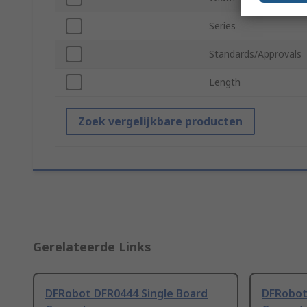
Series
Standards/Approvals
Length
Zoek vergelijkbare producten
Gerelateerde Links
DFRobot DFR0444 Single Board
DFRobot