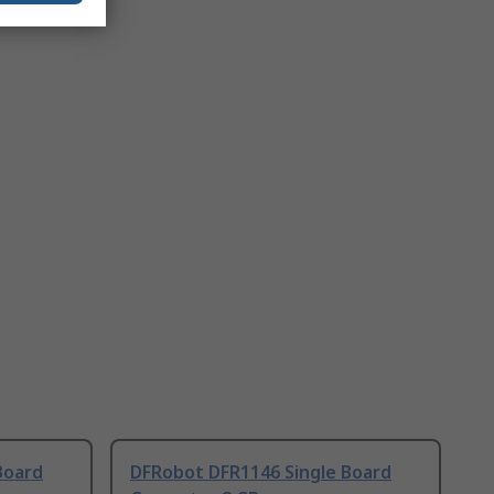
Board
DFRobot DFR1146 Single Board