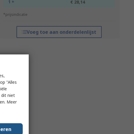
1 +
€ 28,14
*prijsindicatie
Voeg toe aan onderdelenlijst
es,
op "Alles
iële
dit niet
ken. Meer
geren