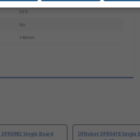
DFR
No
146mm
 DFR0982 Single Board
DFRobot DFR0418 Single 