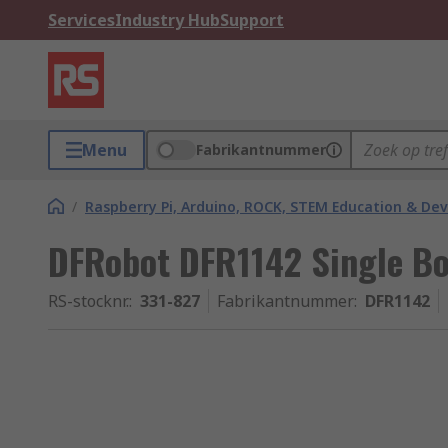
Services
Industry Hub
Support
Menu
Fabrikantnummer
/
Raspberry Pi, Arduino, ROCK, STEM Education & De
DFRobot DFR1142 Single B
RS-stocknr.
:
331-827
Fabrikantnummer
:
DFR1142