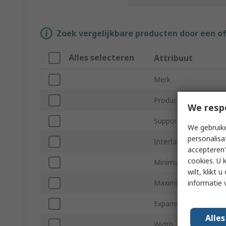
Zoek vergelijkbare producten door een o
Alles selecteren
Attribuut
Merk
Product Type
We resp
Supported Video Port
We gebruike
personalisa
Interface Type
accepteren"
cookies. U 
Minimum Supply Volt
wilt, klikt
informatie 
Maximum Supply Volt
Expansion Slots
Alle
Width