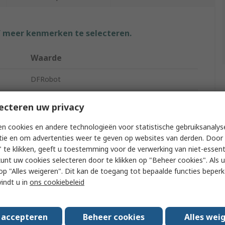
f meer kenmerken te selecteren.
Waarde
DFRobot
Single Board Computer
ecteren uw privacy
s
supports 4K video output, HDMI 2.0
n cookies en andere technologieën voor statistische gebruiksanalys
tie en om advertenties weer te geven op websites van derden. Door 
Ethernet, USB 3.0, PCIe Gen 3.0, HDMI
 te klikken, geeft u toestemming voor de verwerking van niet-essent
kunt uw cookies selecteren door te klikken op "Beheer cookies". Als u 
age
12V
 u op "Alles weigeren". Dit kan de toegang tot bepaalde functies beper
vindt u in
ons cookiebeleid
age
20V
PCIe 3.0 x4 Expansion Slot, M.2 Expansion Slot
s accepteren
Beheer cookies
Alles wei
102mm