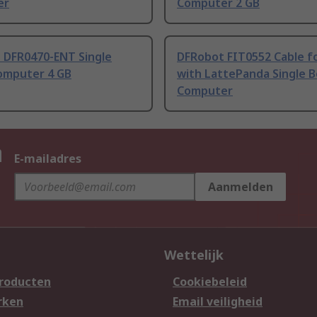
er
Computer 2 GB
 DFR0470-ENT Single
DFRobot FIT0552 Cable f
omputer 4 GB
with LattePanda Single 
Computer
n
E-mailadres
Aanmelden
Wettelijk
producten
Cookiebeleid
rken
Email veiligheid