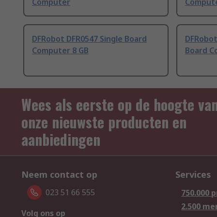
Computer
Comput
DFRobot DFR0547 Single Board
DFRobot
Computer 8 GB
Board C
Wees als eerste op de hoogte va
onze nieuwste producten en
aanbiedingen
Neem contact op
Services
023 51 66 555
750.000 
2.500 me
Volg ons op