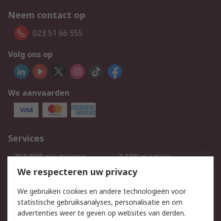
Neem contact op
023 51 66 555
Volg ons op
We aanvaarden
Services
750.000 producten
2.500 merken
Bestellen
Inkoopoplossingen
We respecteren uw privacy
Retouren
Technisch advies
We gebruiken cookies en andere technologieën voor
Track & Trace
statistische gebruiksanalyses, personalisatie en om
advertenties weer te geven op websites van derden.