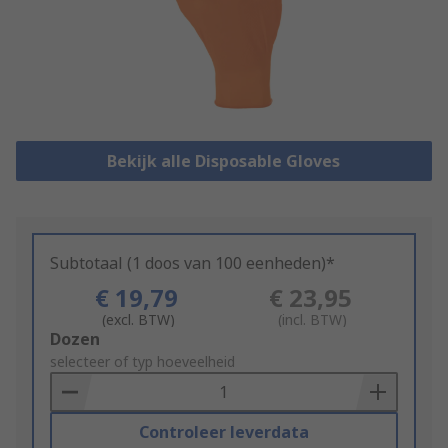
Bekijk alle Disposable Gloves
Subtotaal (1 doos van 100 eenheden)*
€ 19,79
€ 23,95
(excl. BTW)
(incl. BTW)
Add
Dozen
to
selecteer of typ hoeveelheid
Basket
Controleer leverdata