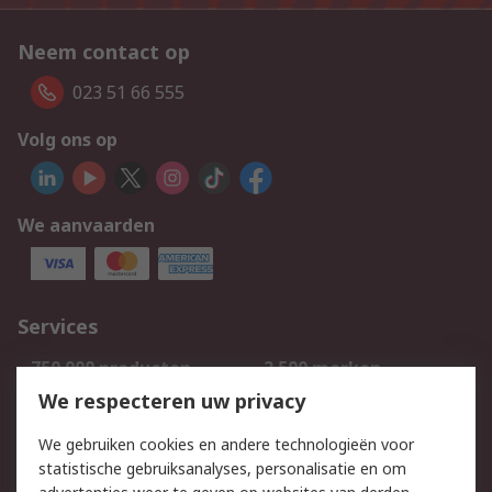
Neem contact op
023 51 66 555
Volg ons op
We aanvaarden
Services
750.000 producten
2.500 merken
Bestellen
Inkoopoplossingen
We respecteren uw privacy
Retouren
Technisch advies
We gebruiken cookies en andere technologieën voor
Track & Trace
statistische gebruiksanalyses, personalisatie en om