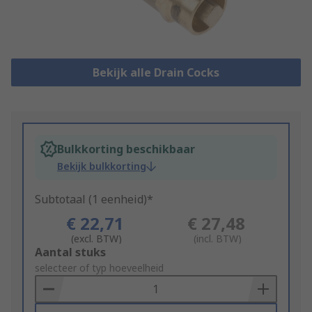
Bekijk alle Drain Cocks
Bulkkorting beschikbaar
Bekijk bulkkorting
Subtotaal (1 eenheid)*
€ 22,71
€ 27,48
(excl. BTW)
(incl. BTW)
Add
Aantal stuks
to
selecteer of typ hoeveelheid
Basket