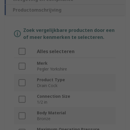
Productomschrijving
Zoek vergelijkbare producten door een
of meer kenmerken te selecteren.
Alles selecteren
Merk
Pegler Yorkshire
Product Type
Drain Cock
Connection Size
1/2 in
Body Material
Bronze
Maximum Operating Pressure