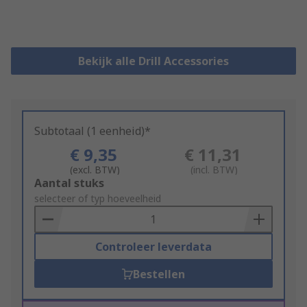
Bekijk alle Drill Accessories
Subtotaal (1 eenheid)*
€ 9,35
€ 11,31
(excl. BTW)
(incl. BTW)
Add
Aantal stuks
to
selecteer of typ hoeveelheid
Basket
Controleer leverdata
Bestellen