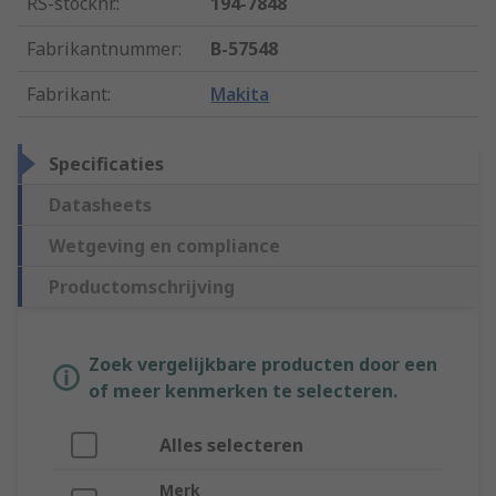
RS-stocknr.
:
194-7848
Fabrikantnummer
:
B-57548
Fabrikant
:
Makita
Specificaties
Datasheets
Wetgeving en compliance
Productomschrijving
Zoek vergelijkbare producten door een
of meer kenmerken te selecteren.
Alles selecteren
Merk