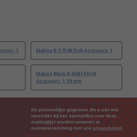
essory, 1
Makita B-57548 Drill Accessory, 1
Makita Black B-66874 Drill
Accessory, 1 50 mm
De persoonlijke gegevens die u aan ons
verstrekt bij het aanmelden voor deze
mailinglijst worden verwerkt in
overeenstemming met ons
privacybeleid
.