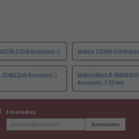
63196-5 Drill Accessory, 1
Makita 123443-0 Drill Acc
-25482 Drill Accessory, 1
Makita Black B-66868 Drill
Accessory, 1 50 mm
n
E-mailadres
Aanmelden