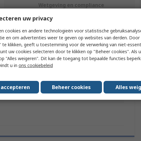
Wetgeving en compliance
ecteren uw privacy
f meer kenmerken te selecteren.
n cookies en andere technologieën voor statistische gebruiksanalys
tie en om advertenties weer te geven op websites van derden. Door 
ibuut
Waarde
 te klikken, geeft u toestemming voor de verwerking van niet-essent
kunt uw cookies selecteren door te klikken op "Beheer cookies". Als u 
Makita
 u op "Alles weigeren". Dit kan de toegang tot bepaalde functies beper
vindt u in
ons cookiebeleid
ct Type
Drill Accessory
r of Pieces
1
s accepteren
Beheer cookies
Alles wei
ards/Approvals
No