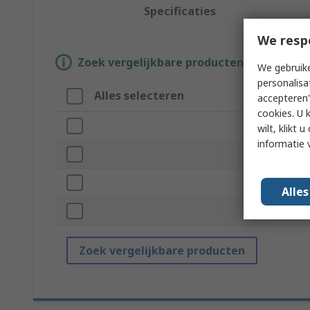
Specificaties
We resp
Zoek vergelijkbare producten door een o
We gebruike
personalisa
Alles selecteren
Attr
accepteren"
cookies. U 
Merk
wilt, klikt
informatie 
Produ
Numbe
Alle
Stand
Zoek vergelijkbare producten