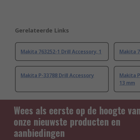
Gerelateerde Links
Makita 763252-1 Drill Accessory, 1
Makita 7
Makita P-33788 Drill Accessory
Makita P
13 mm
Wees als eerste op de hoogte va
onze nieuwste producten en
aanbiedingen