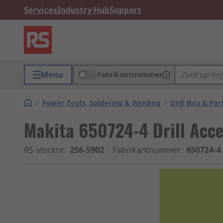
Services
Industry Hub
Support
Menu
Fabrikantnummer
/
Power Tools, Soldering & Welding
/
Drill Bits & Par
Makita 650724-4 Drill Acce
RS-stocknr.
:
256-5902
Fabrikantnummer
:
650724-4