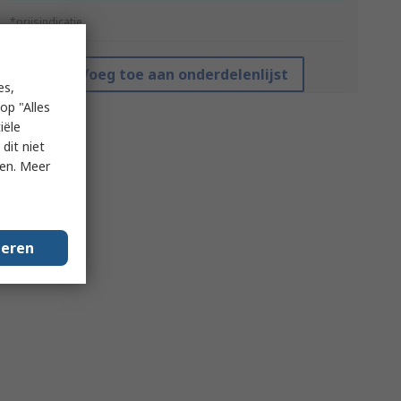
*prijsindicatie
Voeg toe aan onderdelenlijst
es,
op "Alles
iële
dit niet
ken. Meer
geren