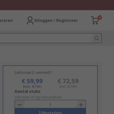
0
aceren
Inloggen / Registreer
Subtotaal (1 eenheid)*
€ 59,99
€ 72,59
(excl. BTW)
(incl. BTW)
Add
Aantal stuks
to
selecteer of typ hoeveelheid
Basket
Bestellen