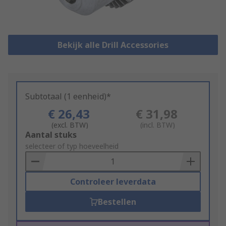
Bekijk alle Drill Accessories
Subtotaal (1 eenheid)*
€ 26,43
€ 31,98
(excl. BTW)
(incl. BTW)
Add
Aantal stuks
to
selecteer of typ hoeveelheid
Basket
Controleer leverdata
Bestellen