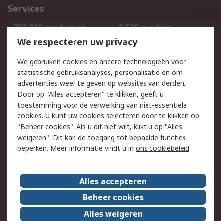
Services
750.000 producten
2.500 merken
Bestellen
Inkoopoplossingen
We respecteren uw privacy
Retouren
Technisch advies
We gebruiken cookies en andere technologieën voor
Track & Trace
statistische gebruiksanalyses, personalisatie en om
advertenties weer te geven op websites van derden.
Wettelijk
Door op "Alles accepteren" te klikken, geeft u
toestemming voor de verwerking van niet-essentiële
Cookiebeleid
Email veiligheid
cookies. U kunt uw cookies selecteren door te klikken op
Privacybeleid
Websitevoorwaarden
"Beheer cookies". Als u dit niet wilt, klikt u op "Alles
weigeren". Dit kan de toegang tot bepaalde functies
Algemene
beperken. Meer informatie vindt u in
ons cookiebeleid
verkoopvoorwaarden
Over RS
Alles accepteren
RS Group
Over ons
Beheer cookies
RS wereldwijd
Werken bij RS
Alles weigeren