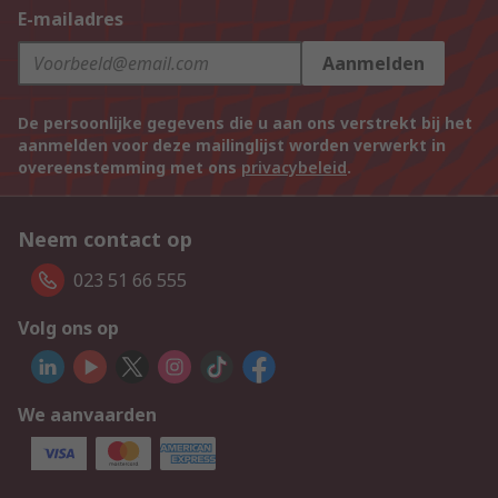
E-mailadres
Aanmelden
De persoonlijke gegevens die u aan ons verstrekt bij het
aanmelden voor deze mailinglijst worden verwerkt in
overeenstemming met ons
privacybeleid
.
Neem contact op
023 51 66 555
Volg ons op
We aanvaarden