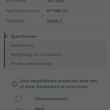
RS-stocknr.
:
707-2829
Fabrikantnummer
:
DT7005-QZ
Fabrikant
:
DeWALT
Specificaties
Datasheets
Wetgeving en compliance
Productomschrijving
Zoek vergelijkbare producten door een
of meer kenmerken te selecteren.
Alles selecteren
Merk