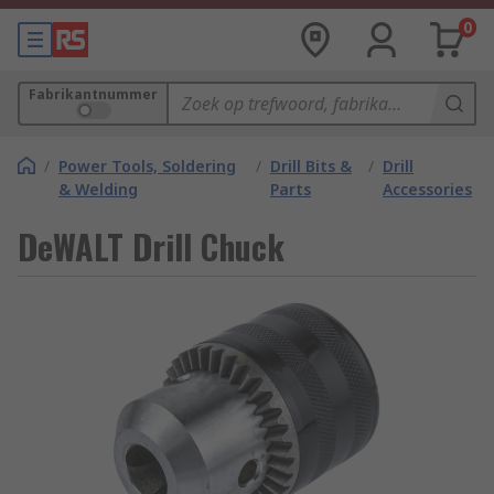
0
Fabrikantnummer
/
Power Tools, Soldering
/
Drill Bits &
/
Drill
& Welding
Parts
Accessories
DeWALT Drill Chuck