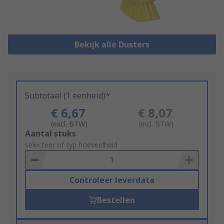
Bekijk alle Dusters
Subtotaal (1 eenheid)*
€ 6,67
€ 8,07
(excl. BTW)
(incl. BTW)
Add
Aantal stuks
to
selecteer of typ hoeveelheid
Basket
Controleer leverdata
Bestellen