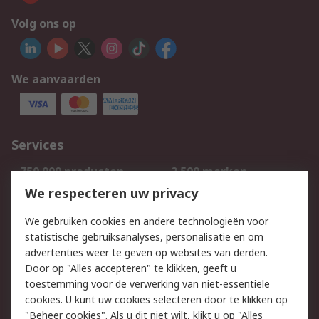
Volg ons op
We aanvaarden
Services
750.000 producten
2.500 merken
Bestellen
Inkoopoplossingen
We respecteren uw privacy
Retouren
Technisch advies
We gebruiken cookies en andere technologieën voor
Track & Trace
statistische gebruiksanalyses, personalisatie en om
advertenties weer te geven op websites van derden.
Wettelijk
Door op "Alles accepteren" te klikken, geeft u
toestemming voor de verwerking van niet-essentiële
Cookiebeleid
Email veiligheid
cookies. U kunt uw cookies selecteren door te klikken op
Privacybeleid
Websitevoorwaarden
"Beheer cookies". Als u dit niet wilt, klikt u op "Alles