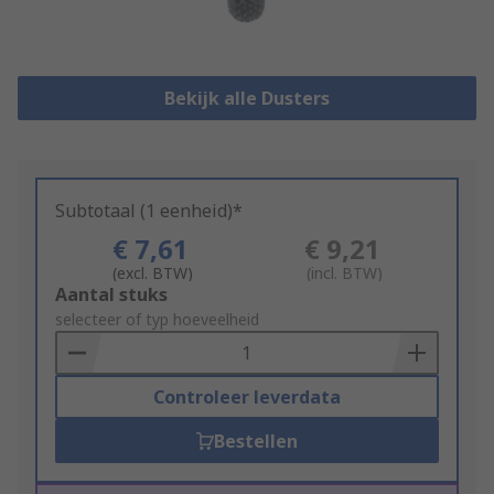
Bekijk alle Dusters
Subtotaal (1 eenheid)*
€ 7,61
€ 9,21
(excl. BTW)
(incl. BTW)
Add
Aantal stuks
to
selecteer of typ hoeveelheid
Basket
Controleer leverdata
Bestellen