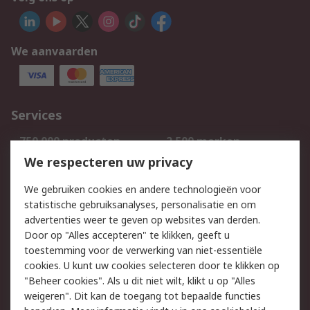
We aanvaarden
Services
750.000 producten
2.500 merken
Bestellen
Inkoopoplossingen
We respecteren uw privacy
Retouren
Technisch advies
We gebruiken cookies en andere technologieën voor
Track & Trace
statistische gebruiksanalyses, personalisatie en om
advertenties weer te geven op websites van derden.
Wettelijk
Door op "Alles accepteren" te klikken, geeft u
toestemming voor de verwerking van niet-essentiële
Cookiebeleid
Email veiligheid
cookies. U kunt uw cookies selecteren door te klikken op
Privacybeleid
Websitevoorwaarden
"Beheer cookies". Als u dit niet wilt, klikt u op "Alles
weigeren". Dit kan de toegang tot bepaalde functies
Algemene