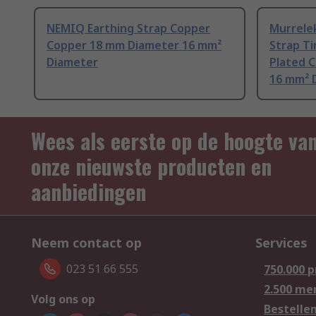
NEMIQ Earthing Strap Copper
Murrelek
Copper 18 mm Diameter 16 mm²
Strap Ti
Diameter
Plated 
16 mm² 
Wees als eerste op de hoogte va
onze nieuwste producten en
aanbiedingen
Neem contact op
Services
023 51 66 555
750.000 
2.500 me
Volg ons op
Bestelle