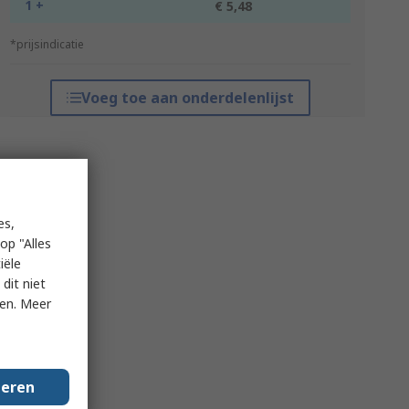
1 +
€ 5,48
*prijsindicatie
Voeg toe aan onderdelenlijst
es,
op "Alles
iële
dit niet
ken. Meer
geren