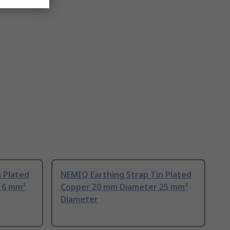
 Plated
NEMIQ Earthing Strap Tin Plated
16 mm²
Copper 20 mm Diameter 25 mm²
Diameter