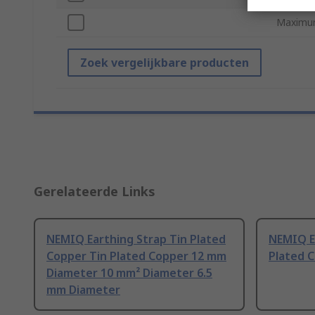
Maximu
Zoek vergelijkbare producten
Gerelateerde Links
NEMIQ Earthing Strap Tin Plated
NEMIQ E
Copper Tin Plated Copper 12 mm
Plated 
Diameter 10 mm² Diameter 6.5
mm Diameter