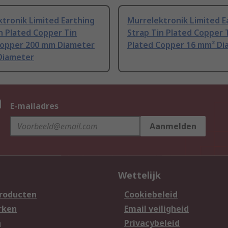
tronik Limited Earthing
Murrelektronik Limited E
n Plated Copper Tin
Strap Tin Plated Copper 
Copper 200 mm Diameter
Plated Copper 16 mm² Di
Diameter
n
E-mailadres
Aanmelden
Wettelijk
producten
Cookiebeleid
rken
Email veiligheid
n
Privacybeleid