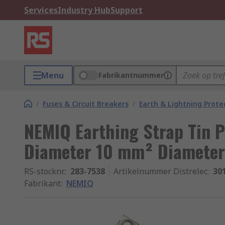
Services
Industry Hub
Support
Menu
Fabrikantnummer
/
Fuses & Circuit Breakers
/
Earth & Lightning Prote
NEMIQ Earthing Strap Tin 
Diameter 10 mm² Diameter
RS-stocknr.
:
283-7538
Artikelnummer Distrelec
:
30
Fabrikant
:
NEMIQ