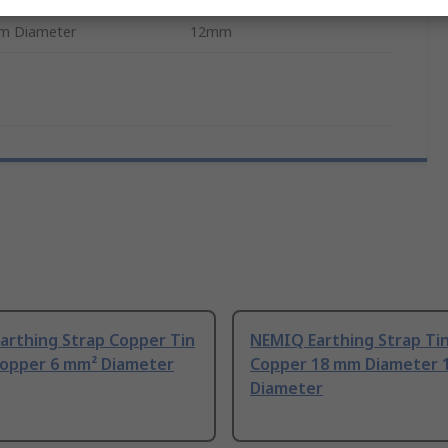
m Diameter
12mm
arthing Strap Copper Tin
NEMIQ Earthing Strap Tin
Copper 6 mm² Diameter
Copper 18 mm Diameter 
Diameter