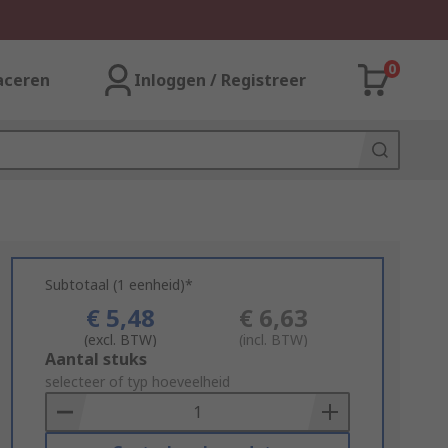
0
aceren
Inloggen / Registreer
Subtotaal (1 eenheid)*
€ 5,48
€ 6,63
(excl. BTW)
(incl. BTW)
Add
Aantal stuks
to
selecteer of typ hoeveelheid
Basket