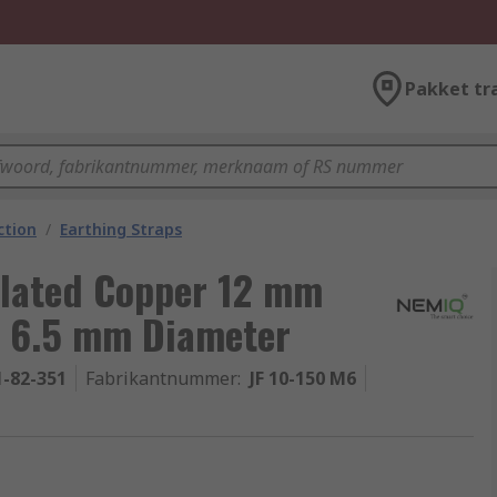
Pakket tr
ction
/
Earthing Straps
Plated Copper 12 mm
 6.5 mm Diameter
1-82-351
Fabrikantnummer
:
JF 10-150 M6