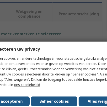
Wetgeving en
Productomschrijving
compliance
f meer kenmerken te selecteren.
uut
Waarde
ecteren uw privacy
NEMIQ
n cookies en andere technologieën voor statistische gebruiksanalys
tie en om advertenties weer te geven op websites van derden. Door 
 Type
Earthing Strap
 te klikken, geeft u toestemming voor de verwerking van niet-essent
kunt uw cookies selecteren door te klikken op "Beheer cookies". Als u 
terial
Tin Plated Copper
 u op "Alles weigeren". Dit kan de toegang tot bepaalde functies beper
vindt u in
ons cookiebeleid
ds/Approvals
RoHS
m Diameter
6.5mm
s accepteren
Beheer cookies
Alles wei
m Wire CSA
10mm²