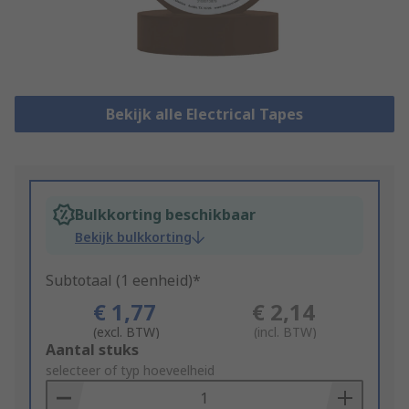
Bekijk alle Electrical Tapes
Bulkkorting beschikbaar
Bekijk bulkkorting
Subtotaal (1 eenheid)*
€ 1,77
€ 2,14
(excl. BTW)
(incl. BTW)
Add
Aantal stuks
to
selecteer of typ hoeveelheid
Basket