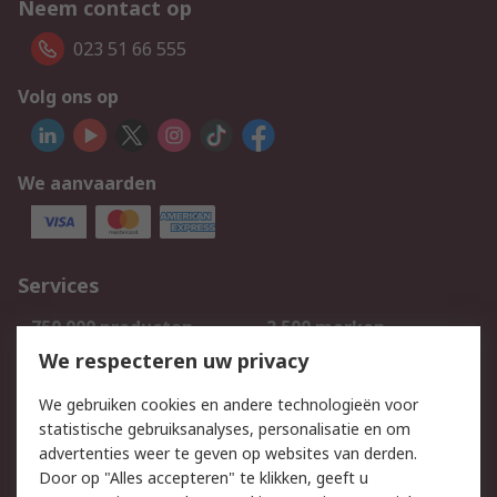
Neem contact op
023 51 66 555
Volg ons op
We aanvaarden
Services
750.000 producten
2.500 merken
Bestellen
Inkoopoplossingen
We respecteren uw privacy
Retouren
Technisch advies
We gebruiken cookies en andere technologieën voor
Track & Trace
statistische gebruiksanalyses, personalisatie en om
advertenties weer te geven op websites van derden.
Wettelijk
Door op "Alles accepteren" te klikken, geeft u