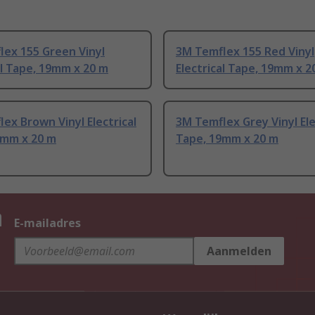
lex 155 Green Vinyl
3M Temflex 155 Red Vinyl
al Tape, 19mm x 20 m
Electrical Tape, 19mm x 2
ex Brown Vinyl Electrical
3M Temflex Grey Vinyl Ele
9mm x 20 m
Tape, 19mm x 20 m
n
E-mailadres
Aanmelden