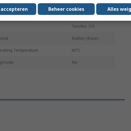
0.13mm
s accepteren
Beheer cookies
Alles wei
rating Temperature
60°C
Temflex 155
erial
Rubber (Base)
rating Temperature
60°C
provals
No