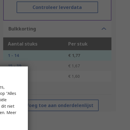
Controleer leverdata
Bulkkorting
Aantal stuks
Per stuk
1 - 14
€ 1,77
15 - 39
€ 1,67
40 +
€ 1,60
es,
*prijsindicatie
op "Alles
iële
Voeg toe aan onderdelenlijst
dit niet
ken. Meer