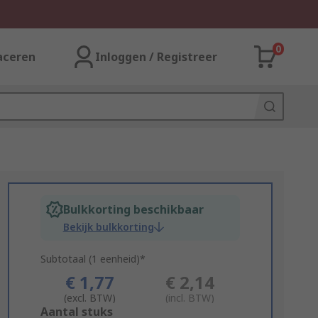
0
aceren
Inloggen / Registreer
Bulkkorting beschikbaar
Bekijk bulkkorting
Subtotaal (1 eenheid)*
€ 1,77
€ 2,14
(excl. BTW)
(incl. BTW)
Add
Aantal stuks