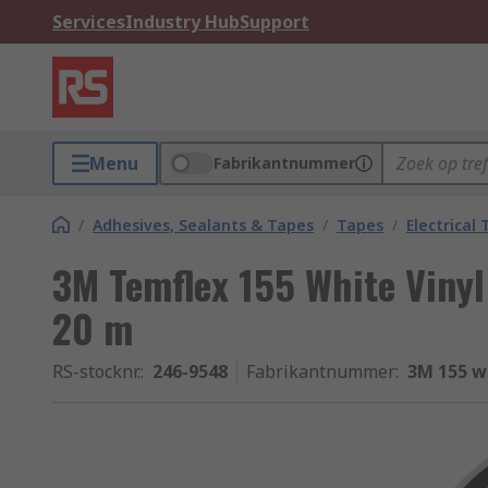
Services
Industry Hub
Support
Menu
Fabrikantnummer
/
Adhesives, Sealants & Tapes
/
Tapes
/
Electrical
3M Temflex 155 White Vinyl
20 m
RS-stocknr.
:
246-9548
Fabrikantnummer
:
3M 155 w