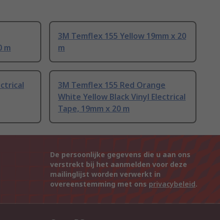
3M Temflex 155 Yellow 19mm x 20
0 m
m
ctrical
3M Temflex 155 Red Orange
White Yellow Black Vinyl Electrical
Tape, 19mm x 20 m
De persoonlijke gegevens die u aan ons
verstrekt bij het aanmelden voor deze
mailinglijst worden verwerkt in
overeenstemming met ons
privacybeleid
.