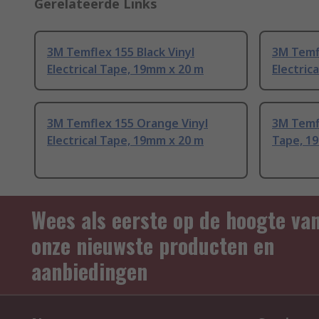
Gerelateerde Links
3M Temflex 155 Black Vinyl
3M Temf
Electrical Tape, 19mm x 20 m
Electric
3M Temflex 155 Orange Vinyl
3M Temfl
Electrical Tape, 19mm x 20 m
Tape, 1
Wees als eerste op de hoogte va
onze nieuwste producten en
aanbiedingen