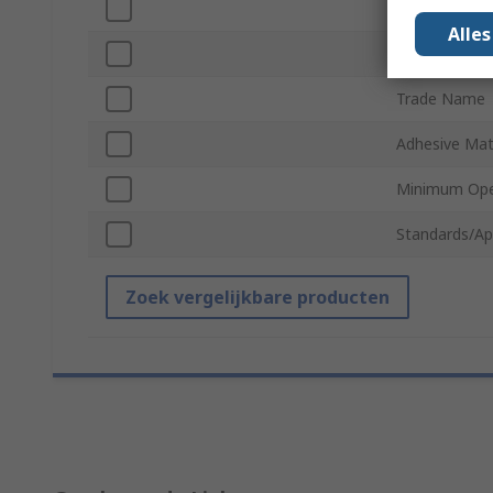
Thickness
Alle
Maximum Ope
Trade Name
Adhesive Mat
Minimum Ope
Standards/Ap
Zoek vergelijkbare producten