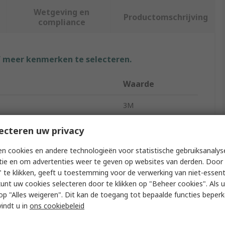
Wetgeving en
Productomschrijving
compliance
f meer kenmerken te selecteren.
Waarde
3M
Electrical Tape
ecteren uw privacy
White
n cookies en andere technologieën voor statistische gebruiksanalys
tie en om advertenties weer te geven op websites van derden. Door 
19mm
 te klikken, geeft u toestemming voor de verwerking van niet-essent
kunt uw cookies selecteren door te klikken op "Beheer cookies". Als u 
20m
 u op "Alles weigeren". Dit kan de toegang tot bepaalde functies beper
vindt u in
ons cookiebeleid
rial
Vinyl