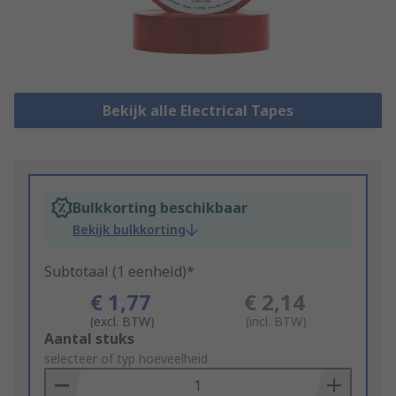
Bekijk alle Electrical Tapes
Bulkkorting beschikbaar
Bekijk bulkkorting
Subtotaal (1 eenheid)*
€ 1,77
€ 2,14
(excl. BTW)
(incl. BTW)
Add
Aantal stuks
to
selecteer of typ hoeveelheid
Basket