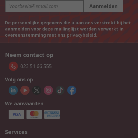
Aanmelden
De persoonlijke gegevens die u aan ons verstrekt bij het
aanmelden voor deze mailinglijst worden verwerkt in
overeenstemming met ons
privacybeleid
.
Neem contact op
023 51 66 555
Volg ons op
We aanvaarden
Services