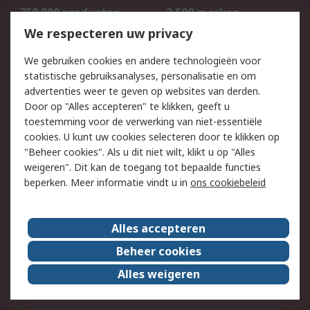
750.000 producten
2.500 merken
Bestellen
Inkoopoplossingen
We respecteren uw privacy
Retouren
Technisch advies
We gebruiken cookies en andere technologieën voor
Track & Trace
statistische gebruiksanalyses, personalisatie en om
advertenties weer te geven op websites van derden.
Wettelijk
Door op "Alles accepteren" te klikken, geeft u
toestemming voor de verwerking van niet-essentiële
Cookiebeleid
Email veiligheid
cookies. U kunt uw cookies selecteren door te klikken op
Privacybeleid
Websitevoorwaarden
"Beheer cookies". Als u dit niet wilt, klikt u op "Alles
weigeren". Dit kan de toegang tot bepaalde functies
Algemene
beperken. Meer informatie vindt u in
ons cookiebeleid
verkoopvoorwaarden
Over RS
Alles accepteren
RS Group
Over ons
Beheer cookies
RS wereldwijd
Werken bij RS
Alles weigeren
ESG