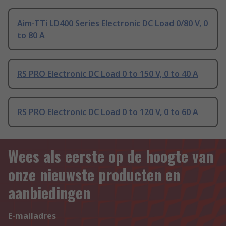
Aim-TTi LD400 Series Electronic DC Load 0/80 V, 0
to 80 A
RS PRO Electronic DC Load 0 to 150 V, 0 to 40 A
RS PRO Electronic DC Load 0 to 120 V, 0 to 60 A
Wees als eerste op de hoogte van
onze nieuwste producten en
aanbiedingen
E-mailadres