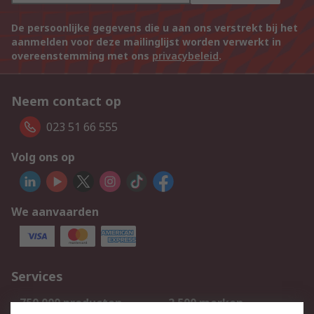
De persoonlijke gegevens die u aan ons verstrekt bij het
aanmelden voor deze mailinglijst worden verwerkt in
overeenstemming met ons
privacybeleid
.
Neem contact op
023 51 66 555
Volg ons op
We aanvaarden
Services
750.000 producten
2.500 merken