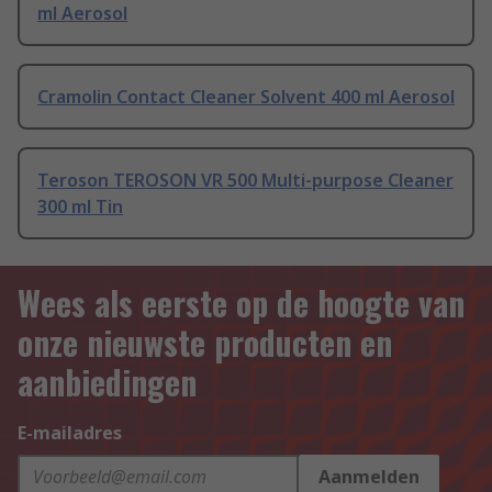
ml Aerosol
Cramolin Contact Cleaner Solvent 400 ml Aerosol
Teroson TEROSON VR 500 Multi-purpose Cleaner
300 ml Tin
Wees als eerste op de hoogte van
onze nieuwste producten en
aanbiedingen
E-mailadres
Aanmelden