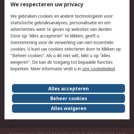
Bestellen
Inkoopoplossingen
We respecteren uw privacy
Retouren
Technisch advies
We gebruiken cookies en andere technologieën voor
Track & Trace
statistische gebruiksanalyses, personalisatie en om
advertenties weer te geven op websites van derden.
Wettelijk
Door op "Alles accepteren" te klikken, geeft u
toestemming voor de verwerking van niet-essentiële
Cookiebeleid
Email veiligheid
cookies. U kunt uw cookies selecteren door te klikken op
Privacybeleid
Websitevoorwaarden
"Beheer cookies". Als u dit niet wilt, klikt u op "Alles
weigeren". Dit kan de toegang tot bepaalde functies
Algemene
beperken. Meer informatie vindt u in
ons cookiebeleid
verkoopvoorwaarden
Over RS
Alles accepteren
RS Group
Over ons
Beheer cookies
RS wereldwijd
Werken bij RS
Alles weigeren
ESG
Bingerweg 19 | 2031 AZ HAARLEM | BTW: NL 806 558 519.B01 | KvK