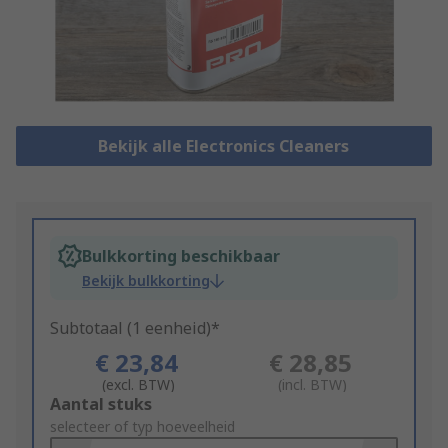
Bekijk alle Electronics Cleaners
Bulkkorting beschikbaar
Bekijk bulkkorting
Subtotaal (1 eenheid)*
€ 23,84
€ 28,85
(excl. BTW)
(incl. BTW)
Add
Aantal stuks
to
selecteer of typ hoeveelheid