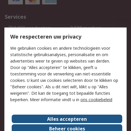
Services
750.000 producten
2.500 merken
Bestellen
Inkoopoplossingen
We respecteren uw privacy
Retouren
Technisch advies
We gebruiken cookies en andere technologieën voor
Track & Trace
statistische gebruiksanalyses, personalisatie en om
advertenties weer te geven op websites van derden.
Wettelijk
Door op "Alles accepteren" te klikken, geeft u
toestemming voor de verwerking van niet-essentiële
Cookiebeleid
Email veiligheid
cookies. U kunt uw cookies selecteren door te klikken op
Privacybeleid
Websitevoorwaarden
"Beheer cookies". Als u dit niet wilt, klikt u op "Alles
weigeren". Dit kan de toegang tot bepaalde functies
Algemene
beperken. Meer informatie vindt u in
ons cookiebeleid
verkoopvoorwaarden
Over RS
Alles accepteren
RS Group
Over ons
Beheer cookies