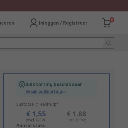
0
aceren
Inloggen / Registreer
Bulkkorting beschikbaar
Bekijk bulkkorting
Subtotaal (1 eenheid)*
€ 1,55
€ 1,88
(excl. BTW)
(incl. BTW)
Add
Aantal stuks