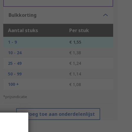
Bulkkorting
Aantal stuks
Per stuk
1 - 9
€ 1,55
10 - 24
€ 1,38
25 - 49
€ 1,24
50 - 99
€ 1,14
100 +
€ 1,08
*prijsindicatie
Voeg toe aan onderdelenlijst