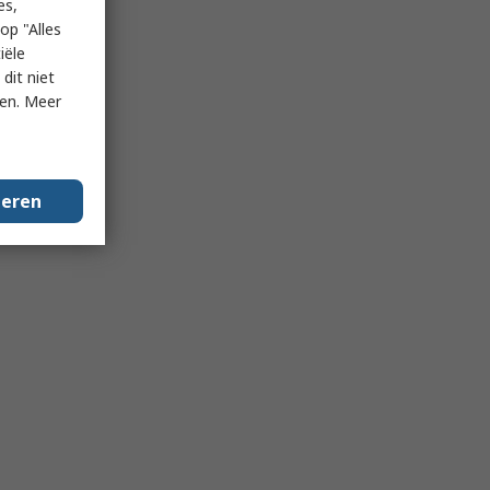
es,
op "Alles
iële
dit niet
ken. Meer
geren