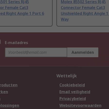
501 Series RJ45
Molex 85502 Series RJ45
or Female Cat3
Connector Female Cat3
ed Right Angle 1 Port 6
Unshielded Right Angle 1
Way
n
E-mailadres
Aanmelden
Wettelijk
producten
Cookiebeleid
rken
Email veiligheid
n
Privacybeleid
lossingen
Websitevoorwaarden