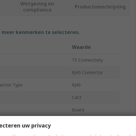
Wetgeving en
Productomschrijving
compliance
f meer kenmerken te selecteren.
Waarde
TE Connectivity
RJ45 Connector
nector Type
RJ45
Cat3
Board
rts
2
ecteren uw privacy
nder
Female