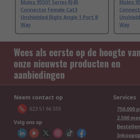
Molex 95501 Series RJ45
Molex 95
Connector Female Cat3
Connect
Unshielded Right Angle 1 Port 8
Unshield
Way
Way
Wees als eerste op de hoogte va
onze nieuwste producten en
aanbiedingen
Neem contact op
Services
023 51 66 555
750.000 
2.500 me
Volg ons op
Bestelle
Inkoopop