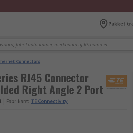
Pakket tr
thernet Connectors
eries RJ45 Connector
lded Right Angle 2 Port
4
Fabrikant
:
TE Connectivity