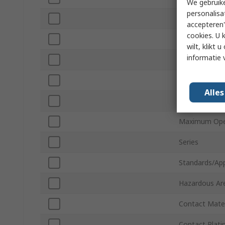
We gebruike
personalisa
Connector Ty
accepteren"
cookies. U 
Shield Type
wilt, klikt
informatie 
Orientation
LED
Alle
Minimum Oper
Maximum Ope
Series
Standards/Ap
Hazardous Are
Contact Mater
Contact Plati