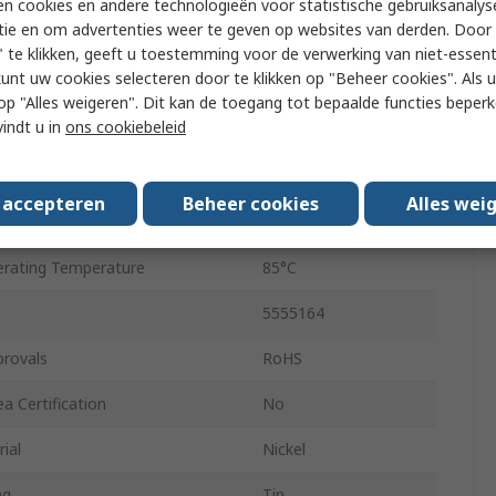
n cookies en andere technologieën voor statistische gebruiksanalys
tie en om advertenties weer te geven op websites van derden. Door 
pe
RJ45
 te klikken, geeft u toestemming voor de verwerking van niet-essent
kunt uw cookies selecteren door te klikken op "Beheer cookies". Als u 
Unshielded
 u op "Alles weigeren". Dit kan de toegang tot bepaalde functies beper
vindt u in
ons cookiebeleid
Right Angle
No
s accepteren
Beheer cookies
Alles wei
ating Temperature
-45°C
rating Temperature
85°C
5555164
provals
RoHS
a Certification
No
ial
Nickel
ng
Tin