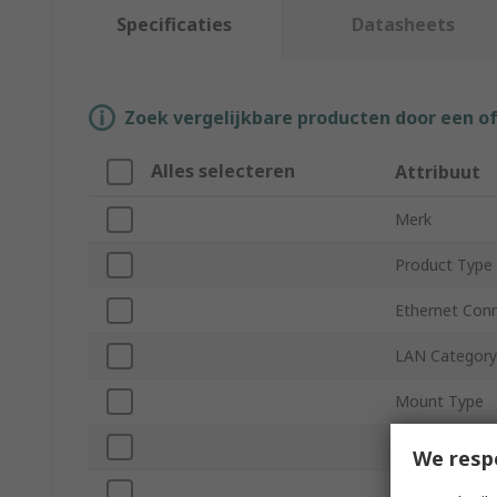
Specificaties
Datasheets
Zoek vergelijkbare producten door een o
Alles selecteren
Attribuut
Merk
Product Type
Ethernet Con
LAN Category
Mount Type
Number of Po
We resp
Connector Ge