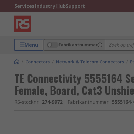
Services
Industry Hub
Support
Menu
Fabrikantnummer
/
Connectors
/
Network & Telecom Connectors
/
E
TE Connectivity 5555164 S
Female, Board, Cat3 Unshie
RS-stocknr.
:
274-9972
Fabrikantnummer
:
5555164-