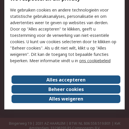
Retouren
Technisch advies
We gebruiken cookies en andere technologieën voor
Track & Trace
statistische gebruiksanalyses, personalisatie en om
advertenties weer te geven op websites van derden.
Wettelijk
Door op "Alles accepteren" te klikken, geeft u
toestemming voor de verwerking van niet-essentiële
Cookiebeleid
Email veiligheid
cookies. U kunt uw cookies selecteren door te klikken op
Privacybeleid
Websitevoorwaarden
"Beheer cookies". Als u dit niet wilt, klikt u op "Alles
weigeren". Dit kan de toegang tot bepaalde functies
Algemene
beperken. Meer informatie vindt u in
ons cookiebeleid
verkoopvoorwaarden
Over RS
Alles accepteren
RS Group
Over ons
Beheer cookies
RS wereldwijd
Werken bij RS
Alles weigeren
ESG
Bingerweg 19 | 2031 AZ HAARLEM | BTW: NL 806 558 519.B01 | KvK
Amsterdam: 33298393
RS Components B.V.