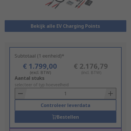
Bekijk alle EV Charging Points
Subtotaal (1 eenheid)*
€ 1.799,00
€ 2.176,79
(excl. BTW)
(incl. BTW)
Add
Aantal stuks
to
selecteer of typ hoeveelheid
Basket
Controleer leverdata
Bestellen