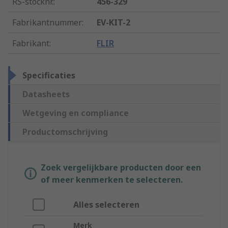
RS-stocknr.
:
456-329
Fabrikantnummer
:
EV-KIT-2
Fabrikant
:
FLIR
Specificaties
Datasheets
Wetgeving en compliance
Productomschrijving
Zoek vergelijkbare producten door een
of meer kenmerken te selecteren.
Alles selecteren
Merk