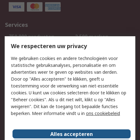
Services
750.000 producten
2.500 merken
Bestellen
Inkoopoplossingen
We respecteren uw privacy
Retouren
Technisch advies
We gebruiken cookies en andere technologieën voor
Track & Trace
statistische gebruiksanalyses, personalisatie en om
advertenties weer te geven op websites van derden.
Wettelijk
Door op "Alles accepteren" te klikken, geeft u
toestemming voor de verwerking van niet-essentiële
Cookiebeleid
Email veiligheid
cookies. U kunt uw cookies selecteren door te klikken op
Privacybeleid
Websitevoorwaarden
"Beheer cookies". Als u dit niet wilt, klikt u op "Alles
weigeren". Dit kan de toegang tot bepaalde functies
Algemene
beperken. Meer informatie vindt u in
ons cookiebeleid
verkoopvoorwaarden
Over RS
Alles accepteren