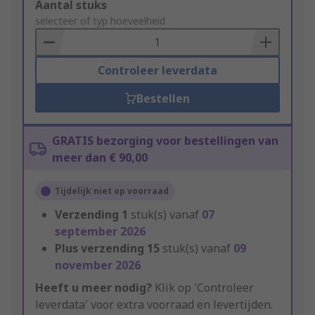
Add
Aantal stuks
to
selecteer of typ hoeveelheid
Basket
Controleer leverdata
Bestellen
GRATIS bezorging voor bestellingen van
meer dan € 90,00
Tijdelijk niet op voorraad
Verzending
1
stuk(s) vanaf
07
september 2026
Plus verzending
15
stuk(s) vanaf
09
november 2026
Heeft u meer nodig?
Klik op 'Controleer
leverdata' voor extra voorraad en levertijden.