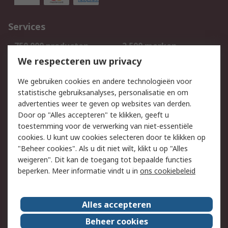
Services
750.000 producten
2.500 merken
Bestellen
Inkoopoplossingen
We respecteren uw privacy
Retouren
Technisch advies
We gebruiken cookies en andere technologieën voor
Track & Trace
statistische gebruiksanalyses, personalisatie en om
advertenties weer te geven op websites van derden.
Wettelijk
Door op "Alles accepteren" te klikken, geeft u
toestemming voor de verwerking van niet-essentiële
Cookiebeleid
Email veiligheid
cookies. U kunt uw cookies selecteren door te klikken op
Privacybeleid
Websitevoorwaarden
"Beheer cookies". Als u dit niet wilt, klikt u op "Alles
weigeren". Dit kan de toegang tot bepaalde functies
Algemene
beperken. Meer informatie vindt u in
ons cookiebeleid
verkoopvoorwaarden
Over RS
Alles accepteren
RS Group
Over ons
Beheer cookies