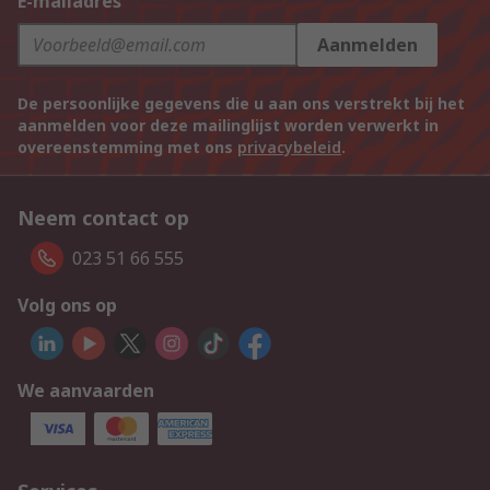
E-mailadres
Aanmelden
De persoonlijke gegevens die u aan ons verstrekt bij het
aanmelden voor deze mailinglijst worden verwerkt in
overeenstemming met ons
privacybeleid
.
Neem contact op
023 51 66 555
Volg ons op
We aanvaarden