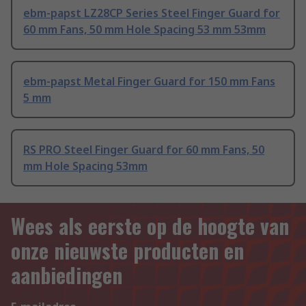
ebm-papst LZ28CP Series Steel Finger Guard for
60 mm Fans, 50 mm Hole Spacing 53 mm 53mm
ebm-papst Metal Finger Guard for 150 mm Fans
5 mm
RS PRO Steel Finger Guard for 60 mm Fans, 50
mm Hole Spacing 53mm
Wees als eerste op de hoogte van
onze nieuwste producten en
aanbiedingen