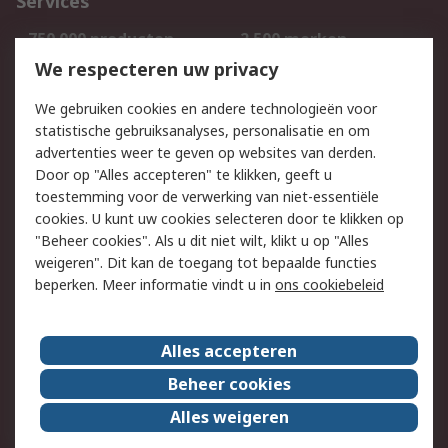
Services
750.000 producten
2.500 merken
Bestellen
Inkoopoplossingen
We respecteren uw privacy
Retouren
Technisch advies
We gebruiken cookies en andere technologieën voor
Track & Trace
statistische gebruiksanalyses, personalisatie en om
advertenties weer te geven op websites van derden.
Wettelijk
Door op "Alles accepteren" te klikken, geeft u
toestemming voor de verwerking van niet-essentiële
Cookiebeleid
Email veiligheid
cookies. U kunt uw cookies selecteren door te klikken op
Privacybeleid
Websitevoorwaarden
"Beheer cookies". Als u dit niet wilt, klikt u op "Alles
weigeren". Dit kan de toegang tot bepaalde functies
Algemene
beperken. Meer informatie vindt u in
ons cookiebeleid
verkoopvoorwaarden
Over RS
Alles accepteren
RS Group
Over ons
Beheer cookies
RS wereldwijd
Werken bij RS
Alles weigeren
ESG