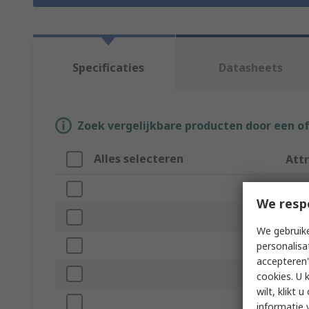
Specificaties
Datasheets
Zoek vergelijkbare producten door een o
Alles selecteren
Att
Merk
We resp
Prod
We gebruike
Fan S
personalisa
accepteren"
Mater
cookies. U 
wilt, klikt
Scre
informatie 