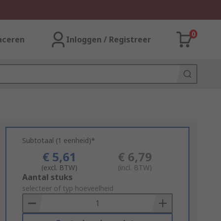
0
aceren
Inloggen / Registreer
Subtotaal (1 eenheid)*
€ 5,61
€ 6,79
(excl. BTW)
(incl. BTW)
Add
Aantal stuks
to
selecteer of typ hoeveelheid
Basket