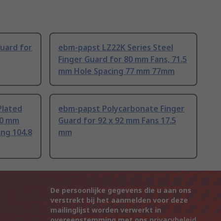
uard for
ebm-papst LZ22K Series Steel
Finger Guard for 80 mm Fans, 71.5
mm Hole Spacing 77 mm 77mm
Plated
ebm-papst Polycarbonate Finger
20 mm
Guard for 92 x 92 mm Fans 17.5
ing 104.8
mm
De persoonlijke gegevens die u aan ons
verstrekt bij het aanmelden voor deze
mailinglijst worden verwerkt in
overeenstemming met ons
privacybeleid
.