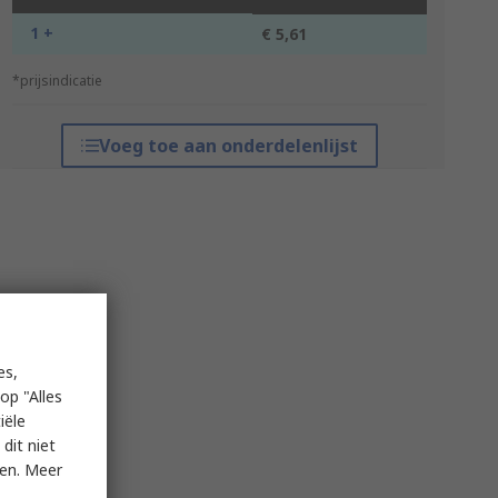
1 +
€ 5,61
*prijsindicatie
Voeg toe aan onderdelenlijst
es,
op "Alles
iële
dit niet
ken. Meer