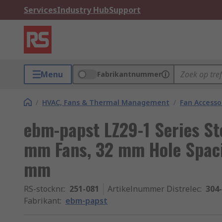
Services
Industry Hub
Support
Menu
Fabrikantnummer
/
HVAC, Fans & Thermal Management
/
Fan Accesso
ebm-papst LZ29-1 Series St
mm Fans, 32 mm Hole Spac
mm
RS-stocknr.
:
251-081
Artikelnummer Distrelec
:
304
Fabrikant
:
ebm-papst