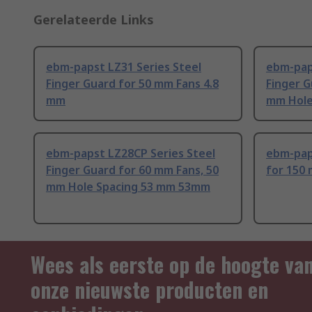
Gerelateerde Links
ebm-papst LZ31 Series Steel
ebm-pap
Finger Guard for 50 mm Fans 4.8
Finger G
mm
mm Hole
ebm-papst LZ28CP Series Steel
ebm-pap
Finger Guard for 60 mm Fans, 50
for 150
mm Hole Spacing 53 mm 53mm
Wees als eerste op de hoogte va
onze nieuwste producten en