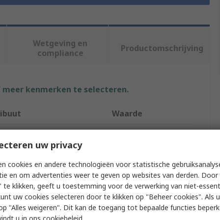
Wetgeving en
Productomschrijving
compliance
f meer kenmerken te selecteren.
ribuut
Waarde
ebm-papst
ecteren uw privacy
uct Type
Finger Guard
n cookies en andere technologieën voor statistische gebruiksanalys
ize
40 mm
tie en om advertenties weer te geven op websites van derden. Door 
 te klikken, geeft u toestemming voor de verwerking van niet-essent
ial
Steel
kunt uw cookies selecteren door te klikken op "Beheer cookies". Als u 
 u op "Alles weigeren". Dit kan de toegang tot bepaalde functies beper
w Hole Spacing
32mm
vindt u in
ons cookiebeleid