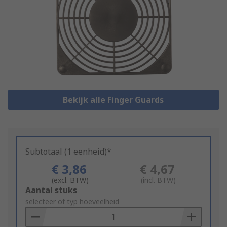
Bekijk alle Finger Guards
Subtotaal (1 eenheid)*
€ 3,86
€ 4,67
(excl. BTW)
(incl. BTW)
Add
Aantal stuks
to
selecteer of typ hoeveelheid
Basket