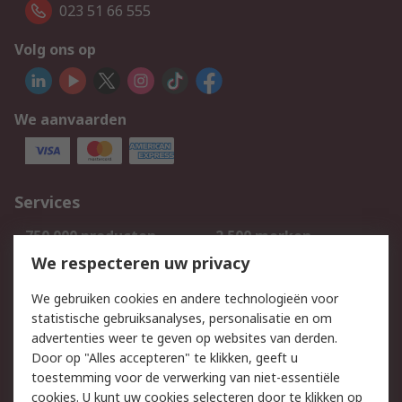
023 51 66 555
Volg ons op
We aanvaarden
Services
750.000 producten
2.500 merken
Bestellen
Inkoopoplossingen
We respecteren uw privacy
Retouren
Technisch advies
We gebruiken cookies en andere technologieën voor
Track & Trace
statistische gebruiksanalyses, personalisatie en om
advertenties weer te geven op websites van derden.
Wettelijk
Door op "Alles accepteren" te klikken, geeft u
toestemming voor de verwerking van niet-essentiële
Cookiebeleid
Email veiligheid
cookies. U kunt uw cookies selecteren door te klikken op