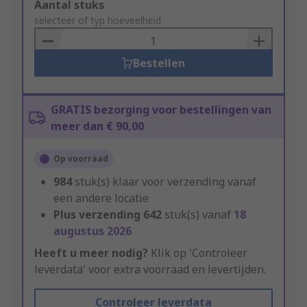
Add
Aantal stuks
to
selecteer of typ hoeveelheid
Basket
Bestellen
GRATIS bezorging voor bestellingen van
meer dan € 90,00
Op voorraad
984
stuk(s) klaar voor verzending vanaf
een andere locatie
Plus verzending
642
stuk(s) vanaf
18
augustus 2026
Heeft u meer nodig?
Klik op 'Controleer
leverdata' voor extra voorraad en levertijden.
Controleer leverdata