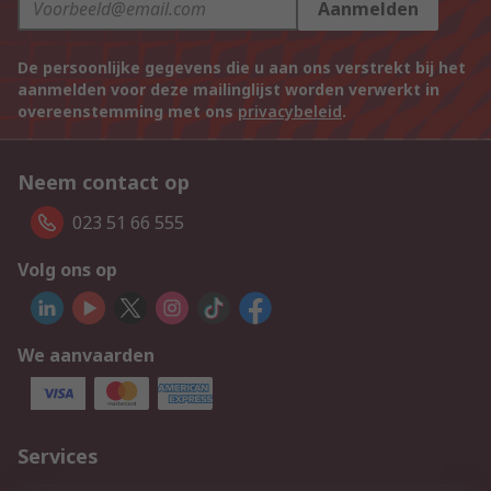
Aanmelden
De persoonlijke gegevens die u aan ons verstrekt bij het
aanmelden voor deze mailinglijst worden verwerkt in
overeenstemming met ons
privacybeleid
.
Neem contact op
023 51 66 555
Volg ons op
We aanvaarden
Services