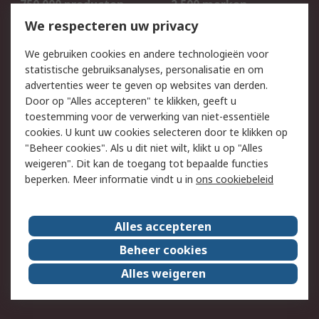
750.000 producten
2.500 merken
Bestellen
Inkoopoplossingen
We respecteren uw privacy
Retouren
Technisch advies
We gebruiken cookies en andere technologieën voor
Track & Trace
statistische gebruiksanalyses, personalisatie en om
advertenties weer te geven op websites van derden.
Wettelijk
Door op "Alles accepteren" te klikken, geeft u
toestemming voor de verwerking van niet-essentiële
Cookiebeleid
Email veiligheid
cookies. U kunt uw cookies selecteren door te klikken op
Privacybeleid
Websitevoorwaarden
"Beheer cookies". Als u dit niet wilt, klikt u op "Alles
weigeren". Dit kan de toegang tot bepaalde functies
Algemene
beperken. Meer informatie vindt u in
ons cookiebeleid
verkoopvoorwaarden
Over RS
Alles accepteren
RS Group
Over ons
Beheer cookies
RS wereldwijd
Werken bij RS
Alles weigeren
ESG