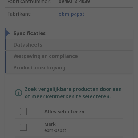
Fabrikantnummer
:
09492-2-4039
Fabrikant
:
ebm-papst
Specificaties
Datasheets
Wetgeving en compliance
Productomschrijving
Zoek vergelijkbare producten door een
of meer kenmerken te selecteren.
Alles selecteren
Merk
ebm-papst