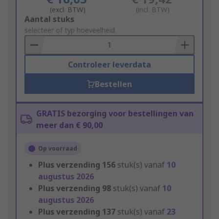
(excl. BTW)
(incl. BTW)
Add
Aantal stuks
to
selecteer of typ hoeveelheid
Basket
Controleer leverdata
Bestellen
GRATIS bezorging voor bestellingen van
meer dan € 90,00
Op voorraad
Plus verzending
156
stuk(s) vanaf
10
augustus 2026
Plus verzending
98
stuk(s) vanaf
10
augustus 2026
Plus verzending
137
stuk(s) vanaf
23