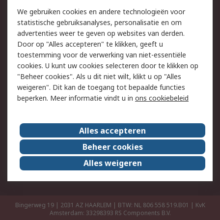
Retouren
Technisch advies
We gebruiken cookies en andere technologieën voor
Track & Trace
statistische gebruiksanalyses, personalisatie en om
advertenties weer te geven op websites van derden.
Wettelijk
Door op "Alles accepteren" te klikken, geeft u
toestemming voor de verwerking van niet-essentiële
Cookiebeleid
Email veiligheid
cookies. U kunt uw cookies selecteren door te klikken op
Privacybeleid
Websitevoorwaarden
"Beheer cookies". Als u dit niet wilt, klikt u op "Alles
weigeren". Dit kan de toegang tot bepaalde functies
Algemene
beperken. Meer informatie vindt u in
ons cookiebeleid
verkoopvoorwaarden
Over RS
Alles accepteren
RS Group
Over ons
Beheer cookies
RS wereldwijd
Werken bij RS
Alles weigeren
ESG
Bingerweg 19 | 2031 AZ HAARLEM | BTW: NL 806 558 519.B01 | KvK
Amsterdam: 33298393
RS Components B.V.