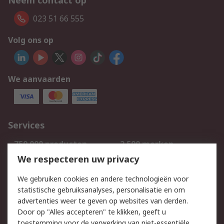
Neem contact op
023 51 66 555
Volg ons op
We aanvaarden
Services
750.000 producten
2.500 merken
Bestellen
Inkoopoplossingen
We respecteren uw privacy
Retouren
Technisch advies
We gebruiken cookies en andere technologieën voor
Track & Trace
statistische gebruiksanalyses, personalisatie en om
advertenties weer te geven op websites van derden.
Wettelijk
Door op "Alles accepteren" te klikken, geeft u
toestemming voor de verwerking van niet-essentiële