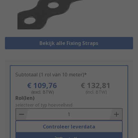
Bekijk alle Fixing Straps
Subtotaal (1 rol van 10 meter)*
€ 109,76
€ 132,81
(excl. BTW)
(incl. BTW)
Add
Rol(len)
to
selecteer of typ hoeveelheid
Basket
Controleer leverdata