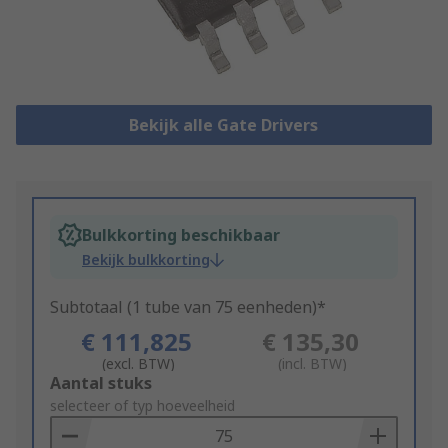
Bekijk alle Gate Drivers
Bulkkorting beschikbaar
Bekijk bulkkorting
Subtotaal (1 tube van 75 eenheden)*
€ 111,825
€ 135,30
(excl. BTW)
(incl. BTW)
Add
Aantal stuks
to
selecteer of typ hoeveelheid
Basket