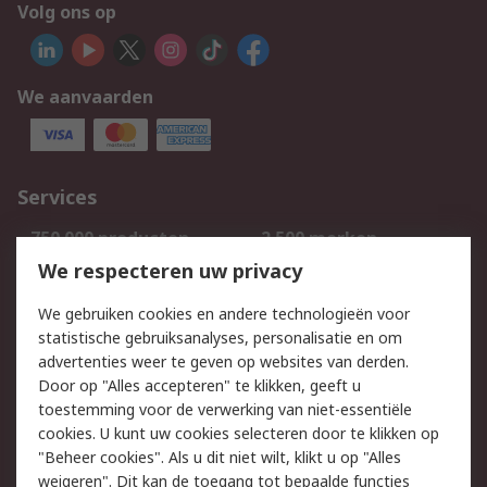
Volg ons op
We aanvaarden
Services
750.000 producten
2.500 merken
Bestellen
Inkoopoplossingen
We respecteren uw privacy
Retouren
Technisch advies
We gebruiken cookies en andere technologieën voor
Track & Trace
statistische gebruiksanalyses, personalisatie en om
advertenties weer te geven op websites van derden.
Wettelijk
Door op "Alles accepteren" te klikken, geeft u
toestemming voor de verwerking van niet-essentiële
Cookiebeleid
Email veiligheid
cookies. U kunt uw cookies selecteren door te klikken op
Privacybeleid
Websitevoorwaarden
"Beheer cookies". Als u dit niet wilt, klikt u op "Alles
weigeren". Dit kan de toegang tot bepaalde functies
Algemene