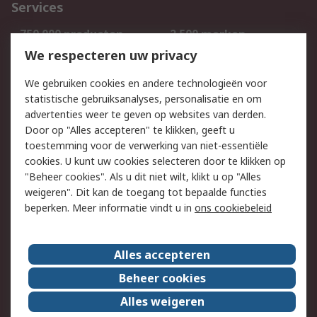
Services
750.000 producten
2.500 merken
Bestellen
Inkoopoplossingen
We respecteren uw privacy
Retouren
Technisch advies
We gebruiken cookies en andere technologieën voor
Track & Trace
statistische gebruiksanalyses, personalisatie en om
advertenties weer te geven op websites van derden.
Wettelijk
Door op "Alles accepteren" te klikken, geeft u
toestemming voor de verwerking van niet-essentiële
Cookiebeleid
Email veiligheid
cookies. U kunt uw cookies selecteren door te klikken op
Privacybeleid
Websitevoorwaarden
"Beheer cookies". Als u dit niet wilt, klikt u op "Alles
weigeren". Dit kan de toegang tot bepaalde functies
Algemene
beperken. Meer informatie vindt u in
ons cookiebeleid
verkoopvoorwaarden
Over RS
Alles accepteren
RS Group
Over ons
Beheer cookies
RS wereldwijd
Werken bij RS
Alles weigeren
ESG