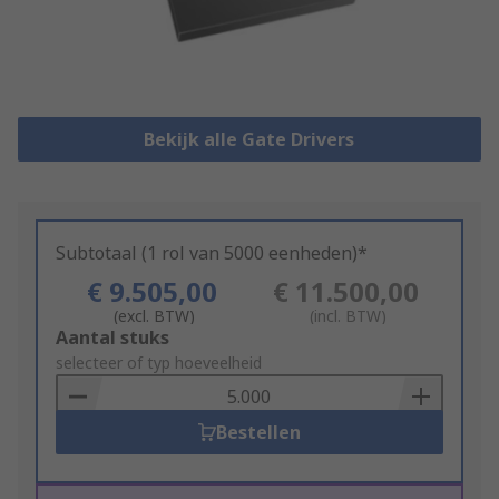
Bekijk alle Gate Drivers
Subtotaal (1 rol van 5000 eenheden)*
€ 9.505,00
€ 11.500,00
(excl. BTW)
(incl. BTW)
Add
Aantal stuks
to
selecteer of typ hoeveelheid
Basket
Bestellen