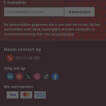
E-mailadres
Aanmelden
De persoonlijke gegevens die u aan ons verstrekt bij het
aanmelden voor deze mailinglijst worden verwerkt in
overeenstemming met ons
privacybeleid
.
Neem contact op
023 51 66 555
Volg ons op
We aanvaarden