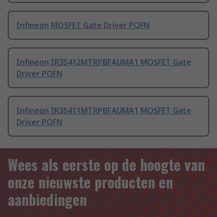
Infineon MOSFET Gate Driver PQFN
Infineon IR35412MTRPBFAUMA1 MOSFET Gate
Driver PQFN
Infineon IR35411MTRPBFAUMA1 MOSFET Gate
Driver PQFN
Wees als eerste op de hoogte van
onze nieuwste producten en
aanbiedingen