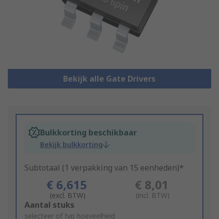
Bekijk alle Gate Drivers
Bulkkorting beschikbaar
Bekijk bulkkorting
Subtotaal (1 verpakking van 15 eenheden)*
€ 6,615
€ 8,01
(excl. BTW)
(incl. BTW)
Add
Aantal stuks
to
selecteer of typ hoeveelheid