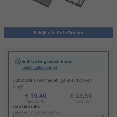
Bekijk alle Gate Drivers
Bulkkorting beschikbaar
Bekijk bulkkorting
Subtotaal 10 eenheden (geleverd op een
tray)*
€ 19,40
€ 23,50
(excl. BTW)
(incl. BTW)
Add
Aantal stuks
to
selecteer of typ hoeveelheid