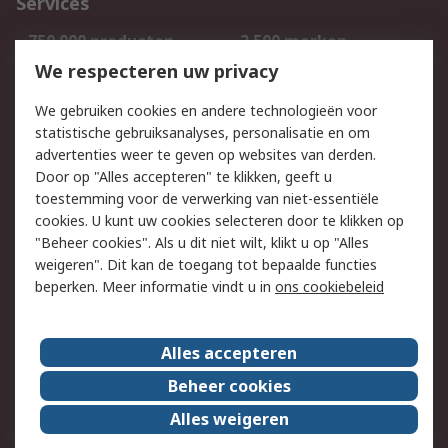
Services
750.000 producten
2.500 merken
Bestellen
Inkoopoplossingen
We respecteren uw privacy
Retouren
Technisch advies
We gebruiken cookies en andere technologieën voor
Track & Trace
statistische gebruiksanalyses, personalisatie en om
advertenties weer te geven op websites van derden.
Wettelijk
Door op "Alles accepteren" te klikken, geeft u
toestemming voor de verwerking van niet-essentiële
Cookiebeleid
Email veiligheid
cookies. U kunt uw cookies selecteren door te klikken op
Privacybeleid
Websitevoorwaarden
"Beheer cookies". Als u dit niet wilt, klikt u op "Alles
weigeren". Dit kan de toegang tot bepaalde functies
Algemene
beperken. Meer informatie vindt u in
ons cookiebeleid
verkoopvoorwaarden
Over RS
Alles accepteren
RS Group
Over ons
Beheer cookies
RS wereldwijd
Werken bij RS
Alles weigeren
ESG