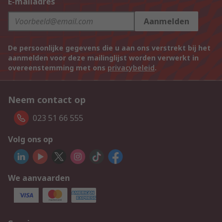
E-mailadres
Aanmelden
De persoonlijke gegevens die u aan ons verstrekt bij het
aanmelden voor deze mailinglijst worden verwerkt in
overeenstemming met ons
privacybeleid
.
Neem contact op
023 51 66 555
Volg ons op
We aanvaarden