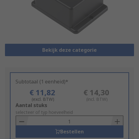
Bekijk deze categorie
Subtotaal (1 eenheid)*
€ 11,82
€ 14,30
(excl. BTW)
(incl. BTW)
Add
Aantal stuks
to
selecteer of typ hoeveelheid
Basket
Bestellen