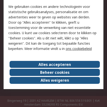
Retouren
Technisch advies
We gebruiken cookies en andere technologieën voor
Track & Trace
statistische gebruiksanalyses, personalisatie en om
advertenties weer te geven op websites van derden.
Wettelijk
Door op "Alles accepteren" te klikken, geeft u
toestemming voor de verwerking van niet-essentiële
Cookiebeleid
Email veiligheid
cookies. U kunt uw cookies selecteren door te klikken op
Privacybeleid
Websitevoorwaarden
"Beheer cookies". Als u dit niet wilt, klikt u op "Alles
weigeren". Dit kan de toegang tot bepaalde functies
Algemene
beperken. Meer informatie vindt u in
ons cookiebeleid
verkoopvoorwaarden
Over RS
Alles accepteren
RS Group
Over ons
Beheer cookies
RS wereldwijd
Werken bij RS
Alles weigeren
ESG
Bingerweg 19 | 2031 AZ HAARLEM | BTW: NL 806 558 519.B01 | KvK
Amsterdam: 33298393
RS Components B.V.