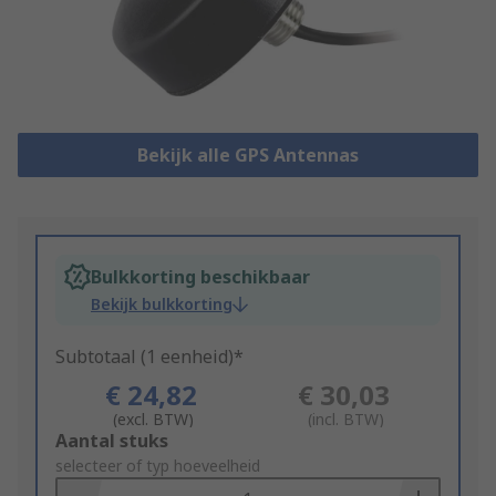
Bekijk alle GPS Antennas
Bulkkorting beschikbaar
Bekijk bulkkorting
Subtotaal (1 eenheid)*
€ 24,82
€ 30,03
(excl. BTW)
(incl. BTW)
Add
Aantal stuks
to
selecteer of typ hoeveelheid
Basket