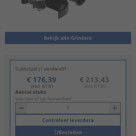
Bekijk alle Grinders
Subtotaal (1 eenheid)*
€ 176,39
€ 213,43
(excl. BTW)
(incl. BTW)
Add
Aantal stuks
to
selecteer of typ hoeveelheid
Basket
Controleer leverdata
Bestellen