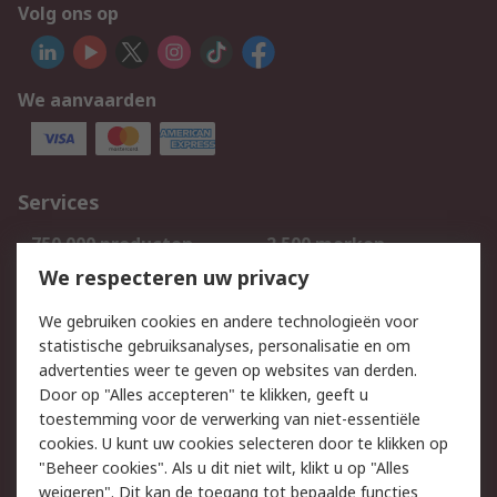
Volg ons op
We aanvaarden
Services
750.000 producten
2.500 merken
Bestellen
Inkoopoplossingen
We respecteren uw privacy
Retouren
Technisch advies
We gebruiken cookies en andere technologieën voor
Track & Trace
statistische gebruiksanalyses, personalisatie en om
advertenties weer te geven op websites van derden.
Wettelijk
Door op "Alles accepteren" te klikken, geeft u
toestemming voor de verwerking van niet-essentiële
Cookiebeleid
Email veiligheid
cookies. U kunt uw cookies selecteren door te klikken op
Privacybeleid
Websitevoorwaarden
"Beheer cookies". Als u dit niet wilt, klikt u op "Alles
weigeren". Dit kan de toegang tot bepaalde functies