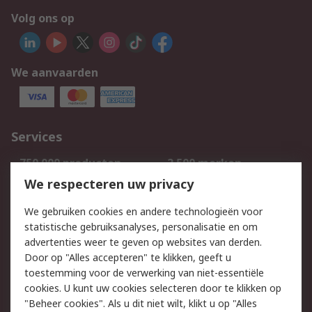
Volg ons op
We aanvaarden
Services
750.000 producten
2.500 merken
Bestellen
Inkoopoplossingen
We respecteren uw privacy
Retouren
Technisch advies
We gebruiken cookies en andere technologieën voor
Track & Trace
statistische gebruiksanalyses, personalisatie en om
advertenties weer te geven op websites van derden.
Wettelijk
Door op "Alles accepteren" te klikken, geeft u
toestemming voor de verwerking van niet-essentiële
Cookiebeleid
Email veiligheid
cookies. U kunt uw cookies selecteren door te klikken op
Privacybeleid
Websitevoorwaarden
"Beheer cookies". Als u dit niet wilt, klikt u op "Alles