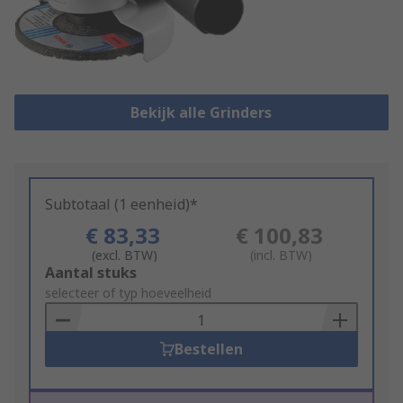
Bekijk alle Grinders
Subtotaal (1 eenheid)*
€ 83,33
€ 100,83
(excl. BTW)
(incl. BTW)
Add
Aantal stuks
to
selecteer of typ hoeveelheid
Basket
Bestellen