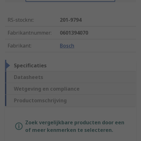
RS-stocknr.
:
201-9794
Fabrikantnummer
:
0601394070
Fabrikant
:
Bosch
Specificaties
Datasheets
Wetgeving en compliance
Productomschrijving
Zoek vergelijkbare producten door een
of meer kenmerken te selecteren.