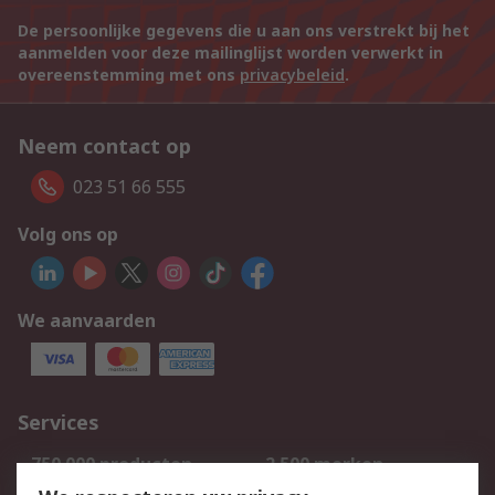
De persoonlijke gegevens die u aan ons verstrekt bij het
aanmelden voor deze mailinglijst worden verwerkt in
overeenstemming met ons
privacybeleid
.
Neem contact op
023 51 66 555
Volg ons op
We aanvaarden
Services
750.000 producten
2.500 merken