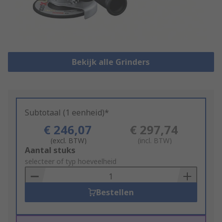
Bekijk alle Grinders
Subtotaal (1 eenheid)*
€ 246,07
€ 297,74
(excl. BTW)
(incl. BTW)
Add
Aantal stuks
to
selecteer of typ hoeveelheid
Basket
Bestellen