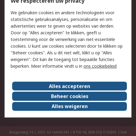
Bestellen
Inkoopoplossingen
We respecteren uw privacy
Retouren
Technisch advies
We gebruiken cookies en andere technologieën voor
Track & Trace
statistische gebruiksanalyses, personalisatie en om
advertenties weer te geven op websites van derden.
Wettelijk
Door op "Alles accepteren" te klikken, geeft u
toestemming voor de verwerking van niet-essentiële
Cookiebeleid
Email veiligheid
cookies. U kunt uw cookies selecteren door te klikken op
Privacybeleid
Websitevoorwaarden
"Beheer cookies". Als u dit niet wilt, klikt u op "Alles
weigeren". Dit kan de toegang tot bepaalde functies
Algemene
beperken. Meer informatie vindt u in
ons cookiebeleid
verkoopvoorwaarden
Over RS
Alles accepteren
RS Group
Over ons
Beheer cookies
RS wereldwijd
Werken bij RS
Alles weigeren
ESG
Bingerweg 19 | 2031 AZ HAARLEM | BTW: NL 806 558 519.B01 | KvK