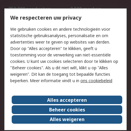
750.000 producten
2.500 merken
Bestellen
Inkoopoplossingen
We respecteren uw privacy
Retouren
Technisch advies
We gebruiken cookies en andere technologieën voor
Track & Trace
statistische gebruiksanalyses, personalisatie en om
advertenties weer te geven op websites van derden.
Wettelijk
Door op "Alles accepteren" te klikken, geeft u
toestemming voor de verwerking van niet-essentiële
Cookiebeleid
Email veiligheid
cookies. U kunt uw cookies selecteren door te klikken op
Privacybeleid
Websitevoorwaarden
"Beheer cookies". Als u dit niet wilt, klikt u op "Alles
weigeren". Dit kan de toegang tot bepaalde functies
Algemene
beperken. Meer informatie vindt u in
ons cookiebeleid
verkoopvoorwaarden
Over RS
Alles accepteren
RS Group
Over ons
Beheer cookies
RS wereldwijd
Werken bij RS
Alles weigeren
ESG