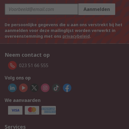
Aanmelden
De persoonlijke gegevens die u aan ons verstrekt bij het
aanmelden voor deze mailinglijst worden verwerkt in
overeenstemming met ons
privacybeleid
.
Neem contact op
023 51 66 555
Volg ons op
We aanvaarden
Services