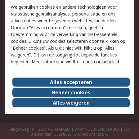
Retouren
Technisch advies
We gebruiken cookies en andere technologieën voor
Track & Trace
statistische gebruiksanalyses, personalisatie en om
advertenties weer te geven op websites van derden.
Wettelijk
Door op "Alles accepteren" te klikken, geeft u
toestemming voor de verwerking van niet-essentiële
Cookiebeleid
Email veiligheid
cookies. U kunt uw cookies selecteren door te klikken op
Privacybeleid
Websitevoorwaarden
"Beheer cookies". Als u dit niet wilt, klikt u op "Alles
weigeren". Dit kan de toegang tot bepaalde functies
Algemene
beperken. Meer informatie vindt u in
ons cookiebeleid
verkoopvoorwaarden
Over RS
Alles accepteren
RS Group
Over ons
Beheer cookies
RS wereldwijd
Werken bij RS
Alles weigeren
ESG
Bingerweg 19 | 2031 AZ HAARLEM | BTW: NL 806 558 519.B01 | KvK
Amsterdam: 33298393
RS Components B.V.