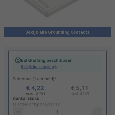
Bekijk alle Grounding Contacts
Bulkkorting beschikbaar
Bekijk bulkkorting
Subtotaal (1 eenheid)*
€ 4,22
€ 5,11
(excl. BTW)
(incl. BTW)
Add
Aantal stuks
to
selecteer of typ hoeveelheid
Basket