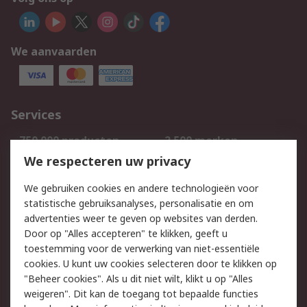
We aanvaarden
Services
750.000 producten
2.500 merken
Bestellen
Inkoopoplossingen
We respecteren uw privacy
Retouren
Technisch advies
We gebruiken cookies en andere technologieën voor
Track & Trace
statistische gebruiksanalyses, personalisatie en om
advertenties weer te geven op websites van derden.
Wettelijk
Door op "Alles accepteren" te klikken, geeft u
toestemming voor de verwerking van niet-essentiële
Cookiebeleid
Email veiligheid
cookies. U kunt uw cookies selecteren door te klikken op
Privacybeleid
Websitevoorwaarden
"Beheer cookies". Als u dit niet wilt, klikt u op "Alles
weigeren". Dit kan de toegang tot bepaalde functies
Algemene