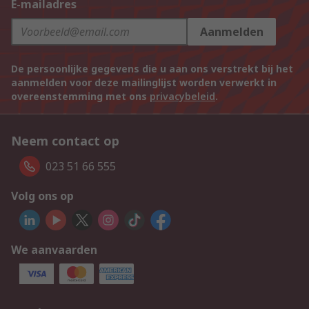
E-mailadres
Aanmelden
De persoonlijke gegevens die u aan ons verstrekt bij het
aanmelden voor deze mailinglijst worden verwerkt in
overeenstemming met ons
privacybeleid
.
Neem contact op
023 51 66 555
Volg ons op
We aanvaarden