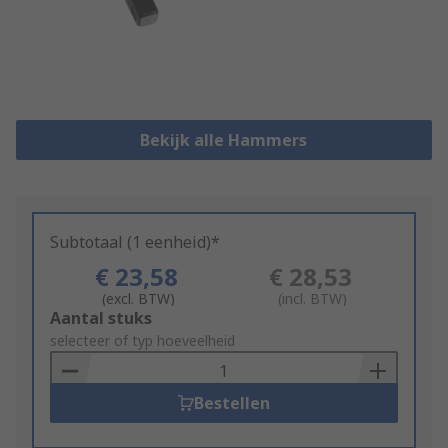
Bekijk alle Hammers
Subtotaal (1 eenheid)*
€ 23,58
€ 28,53
(excl. BTW)
(incl. BTW)
Add
Aantal stuks
to
selecteer of typ hoeveelheid
Basket
Bestellen