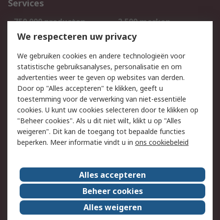
Services
750.000 producten
2.500 merken
Bestellen
Inkoopoplossingen
We respecteren uw privacy
Retouren
Technisch advies
We gebruiken cookies en andere technologieën voor
Track & Trace
statistische gebruiksanalyses, personalisatie en om
advertenties weer te geven op websites van derden.
Wettelijk
Door op "Alles accepteren" te klikken, geeft u
toestemming voor de verwerking van niet-essentiële
Cookiebeleid
Email veiligheid
cookies. U kunt uw cookies selecteren door te klikken op
Privacybeleid
Websitevoorwaarden
"Beheer cookies". Als u dit niet wilt, klikt u op "Alles
weigeren". Dit kan de toegang tot bepaalde functies
Algemene
beperken. Meer informatie vindt u in
ons cookiebeleid
verkoopvoorwaarden
Over RS
Alles accepteren
RS Group
Over ons
Beheer cookies
RS wereldwijd
Werken bij RS
Alles weigeren
ESG