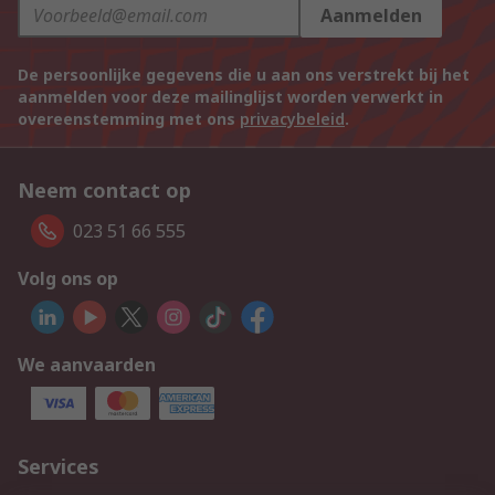
Aanmelden
De persoonlijke gegevens die u aan ons verstrekt bij het
aanmelden voor deze mailinglijst worden verwerkt in
overeenstemming met ons
privacybeleid
.
Neem contact op
023 51 66 555
Volg ons op
We aanvaarden
Services