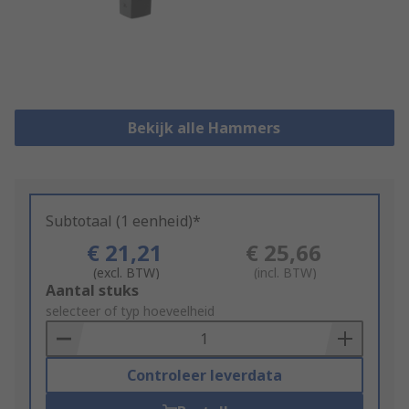
Bekijk alle Hammers
Subtotaal (1 eenheid)*
€ 21,21
€ 25,66
(excl. BTW)
(incl. BTW)
Add
Aantal stuks
to
selecteer of typ hoeveelheid
Basket
Controleer leverdata