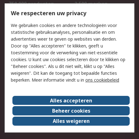
750.000 producten
2.500 merken
Bestellen
Inkoopoplossingen
We respecteren uw privacy
Retouren
Technisch advies
We gebruiken cookies en andere technologieën voor
Track & Trace
statistische gebruiksanalyses, personalisatie en om
advertenties weer te geven op websites van derden.
Wettelijk
Door op "Alles accepteren" te klikken, geeft u
toestemming voor de verwerking van niet-essentiële
Cookiebeleid
Email veiligheid
cookies. U kunt uw cookies selecteren door te klikken op
Privacybeleid
Websitevoorwaarden
"Beheer cookies". Als u dit niet wilt, klikt u op "Alles
weigeren". Dit kan de toegang tot bepaalde functies
Algemene
beperken. Meer informatie vindt u in
ons cookiebeleid
verkoopvoorwaarden
Over RS
Alles accepteren
RS Group
Over ons
Beheer cookies
RS wereldwijd
Werken bij RS
Alles weigeren
ESG